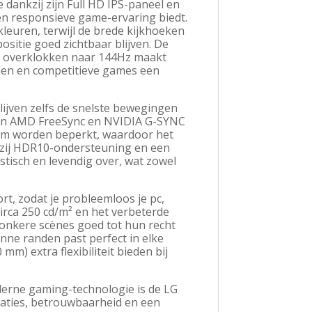
dankzij zijn Full HD IPS-paneel en
en responsieve game-ervaring biedt.
leuren, terwijl de brede kijkhoeken
ositie goed zichtbaar blijven. De
e overklokken naar 144Hz maakt
ellen en competitieve games een
lijven zelfs de snelste bewegingen
van AMD FreeSync en NVIDIA G-SYNC
mum worden beperkt, waardoor het
nkzij HDR10-ondersteuning en een
tisch en levendig over, wat zowel
t, zodat je probleemloos je pc,
irca 250 cd/m² en het verbeterde
donkere scènes goed tot hun recht
nne randen past perfect in elke
m) extra flexibiliteit bieden bij
oderne gaming-technologie is de LG
aties, betrouwbaarheid en een