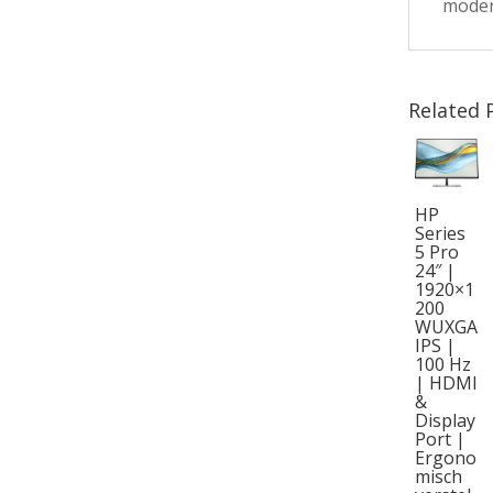
moder
Related 
HP
Series
5 Pro
24″ |
1920×1
200
WUXGA
IPS |
100 Hz
| HDMI
&
Display
Port |
Ergono
misch