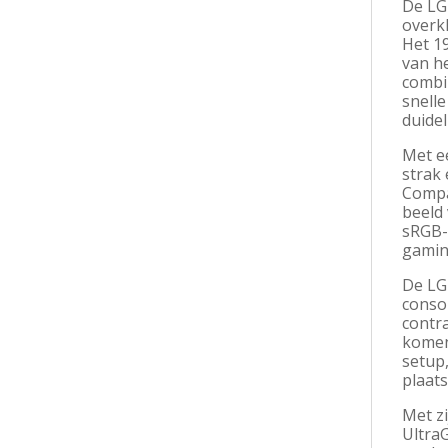
De LG
overk
Het 1
van he
combi
snelle
duidel
Met ee
strak
Compa
beeld
sRGB-
gamin
De LG
conso
contr
komen,
setup,
plaat
Met z
Ultra