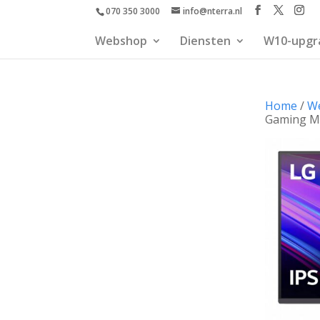
070 350 3000
info@nterra.nl
Webshop
Diensten
W10-upgr
Home
/
W
Gaming M