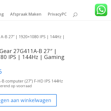
ng
Afspraak Maken
PrivacyPC
A-B 27″ | 1920×1080 IPS | 144Hz |
aGear 27G411A-B 27″ |
80 IPS | 144Hz | Gaming
5
-B computer (27”) F-HD IPS 144Hz
sterend op voorraad
gen aan winkelwagen