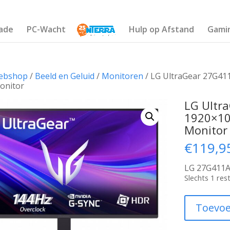
ade
PC-Wacht
Hulp op Afstand
Gami
ebshop
/
Beeld en Geluid
/
Monitoren
/ LG UltraGear 27G411
onitor
LG Ultr
1920×10
Monitor
€
119,9
LG 27G411A
Slechts 1 re
LG
Toevoe
UltraGear
27G411A-
B