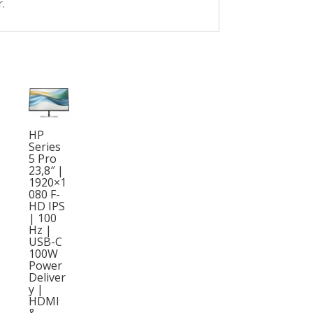
.
HP
Series
5 Pro
23,8″ |
1920×1
080 F-
HD IPS
| 100
Hz |
USB-C
100W
Power
Deliver
y |
HDMI
&