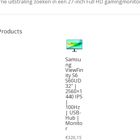
ne uitstraling zoeken in een 27-inch Full HD gamingmonitor
Products
Samsu
ng
ViewFin
ity S6
S60UD
32″ |
2560×1
440 IPS
|
100Hz
| USB-
Hub |
Monito
r
€
320,15