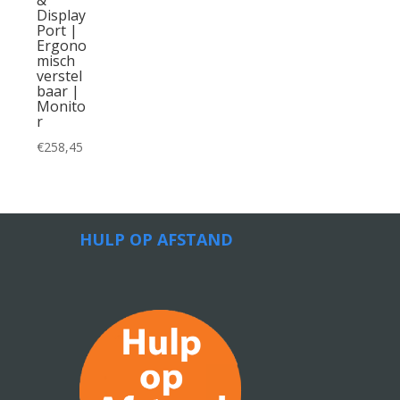
Display
Port |
Ergono
misch
verstel
baar |
Monito
r
€
258,45
HULP OP AFSTAND