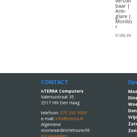
verstel
baar |
Anti-
glare |
Monito
r
€
188,99
CONTACT
Ope
nTERRA Computers
M
Valeriusstraat 35
Din
2517 HN Den Haag
Woe
Don
telefoon:
070 350 3000
Vri
e-mail:
info@nterra.nl
Zat
Algemene
voorwaarden/retourecht:
Zon
Voorwaarden