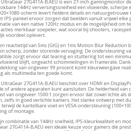
 UltraGear 27G411A-B.AEU is een 27-inch gamingmonitor die 
lokbare 144Hz verversingssnelheid een vloeiende, scherpe 
920×1080-scherm levert heldere details en natuurgetrouwe k
t IPS-paneel ervoor zorgen dat beelden vanuit vrijwel elke p
natie van een native 120Hz modus en de mogelijkheid om t
 acties merkbaar soepeler, wat vooral bij shooters, racesp
ijk voordeel oplevert.
n reactietijd van 5ms (GtG) en 1ms Motion Blur Reduction b
 en scherp, zonder storende vervaging. De ondersteuning 
tible zorgt ervoor dat tearing en stuttering tot een mini
 vloeiend blijft, ongeacht schommelingen in framerate. Da
dekking van ongeveer 99 procent komt kleurweergave realis
g als multimedia ten goede komt.
 UltraGear 27G411A-B.AEU beschikt over HDMI en DisplayPor
le of andere apparaten kunt aansluiten. De helderheid van c
ast van ongeveer 1500:1 zorgen ervoor dat zowel lichte als 
 zelfs in goed verlichte kamers. Het slanke ontwerp met du
 terwijl de kantelbare voet en VESA-ondersteuning (100×100 m
sing of montage.
ijn combinatie van 144Hz snelheid, IPS-kleurkwaliteit en m
Gear 27G411A-B.AEU een ideale keuze voor gamers die prest