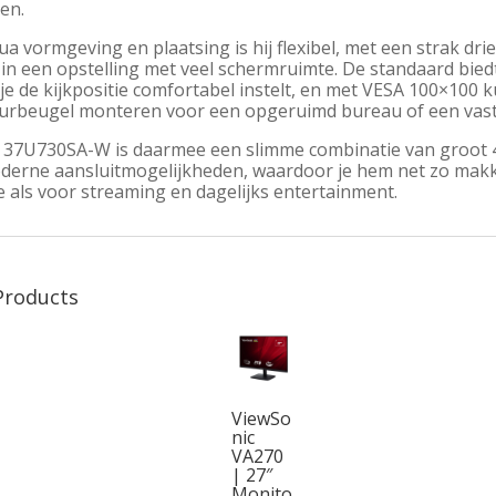
en.
a vormgeving en plaatsing is hij flexibel, met een strak drie
in een opstelling met veel schermruimte. De standaard bied
 je de kijkpositie comfortabel instelt, en met VESA 100×10
urbeugel monteren voor een opgeruimd bureau of een vaste 
 37U730SA-W is daarmee een slimme combinatie van groot 4
derne aansluitmogelijkheden, waardoor je hem net zo makkel
e als voor streaming en dagelijks entertainment.
Products
ViewSo
nic
VA270
| 27″
Monito