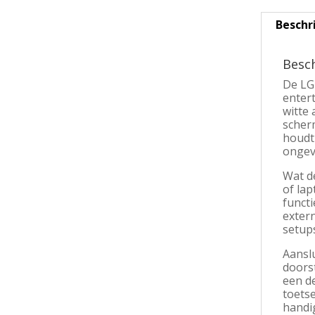
Beschr
Besch
De LG
entert
witte 
scher
houdt
ongeve
Wat de
of la
funct
exter
setup
Aansl
doors
een d
toets
handi