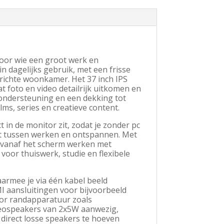
voor wie een groot werk en
n dagelijks gebruik, met een frisse
gerichte woonkamer. Het 37 inch IPS
 foto en video detailrijk uitkomen en
 ondersteuning en een dekking tot
ms, series en creatieve content.
 in de monitor zit, zodat je zonder pc
lt tussen werken en ontspannen. Met
 vanaf het scherm werken met
oor thuiswerk, studie en flexibele
armee je via één kabel beeld
I aansluitingen voor bijvoorbeeld
oor randapparatuur zoals
ereospeakers van 2x5W aanwezig,
direct losse speakers te hoeven