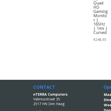
Quad
HD
Gaming
Monito
r |
165Hz
| 1ms |
Curved
€
248,95
CONTACT
Ope
nTERRA Computers
M
Valeriusstraat 35
Din
2517 HN Den Haag
Woe
Don