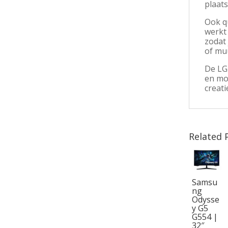
plaats
Ook qu
werkt 
zodat
of mu
De LG
en mo
creati
Related 
Samsu
ng
Odysse
y G5
G554 |
32″