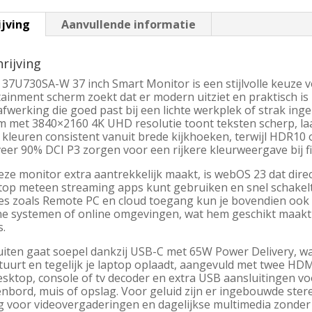
ijving
Aanvullende informatie
rijving
 37U730SA-W 37 inch Smart Monitor is een stijlvolle keuze 
ainment scherm zoekt dat er modern uitziet en praktisch is i
afwerking die goed past bij een lichte werkplek of strak in
m met 3840×2160 4K UHD resolutie toont teksten scherp, laat
 kleuren consistent vanuit brede kijkhoeken, terwijl HDR10
er 90% DCI P3 zorgen voor een rijkere kleurweergave bij fil
ze monitor extra aantrekkelijk maakt, is webOS 23 dat direct
ptop meteen streaming apps kunt gebruiken en snel schake
ies zoals Remote PC en cloud toegang kun je bovendien ook
ne systemen of online omgevingen, wat hem geschikt maakt v
s.
uiten gaat soepel dankzij USB-C met 65W Power Delivery, wa
tuurt en tegelijk je laptop oplaadt, aangevuld met twee HDM
esktop, console of tv decoder en extra USB aansluitingen v
enbord, muis of opslag. Voor geluid zijn er ingebouwde st
g voor videovergaderingen en dagelijkse multimedia zonder 