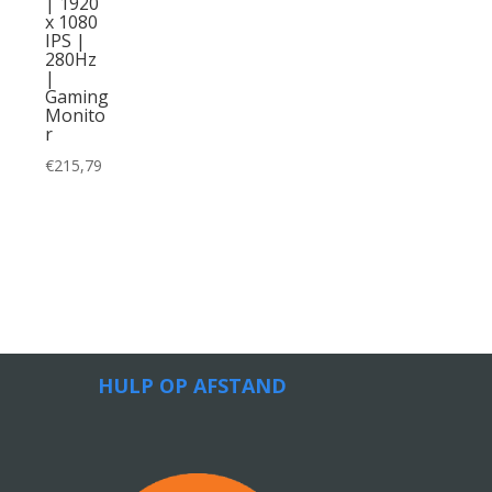
| 1920
x 1080
IPS |
280Hz
|
Gaming
Monito
r
€
215,79
HULP OP AFSTAND