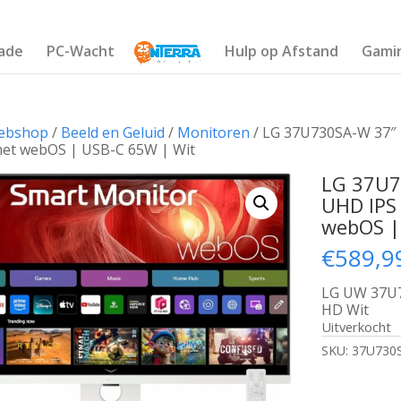
ade
PC-Wacht
Hulp op Afstand
Gami
ebshop
/
Beeld en Geluid
/
Monitoren
/ LG 37U730SA-W 37″ 
et webOS | USB-C 65W | Wit
LG 37U7
UHD IPS
webOS |
€
589,9
LG UW 37U7
HD Wit
Uitverkocht
SKU:
37U730