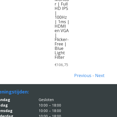
r | Full
HD IPS
|
100Hz
| 1ms |
HDMI
en VGA
|
Flicker-
Free |
Blue
Light
Filter
€
106,75
Previous
-
Next
ningstijden:
aandag
Gesloten
sdag
10:00 – 18:00
nsdag
10:00 – 18:00
derdag
10:00 – 18:00