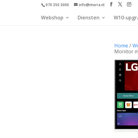
070 350 3000
info@nterra.nl
Webshop
Diensten
W10-upgr
Home
/
W
Monitor m