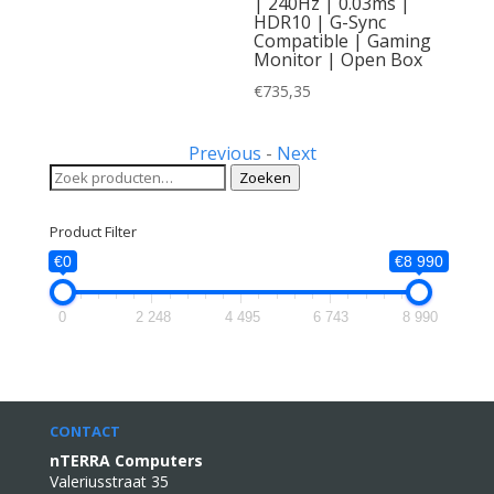
| 240Hz | 0.03ms |
HDR10 | G-Sync
Compatible | Gaming
Monitor | Open Box
€
735,35
Previous
-
Next
Zoeken
Zoeken
naar:
Product Filter
€0
€8 990
0
2 248
4 495
6 743
8 990
CONTACT
nTERRA Computers
Valeriusstraat 35