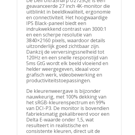
De Dell UltraSharp U2725QE is een
geavanceerde 27 inch 4K-monitor die
uitblinkt in beeldkwaliteit, ergonomie
en connectiviteit. Het hoogwaardige
IPS Black-paneel biedt een
indrukwekkend contrast van 3000:1
en een scherpe resolutie van
3840×2160 pixels, waardoor details
uitzonderlijk goed zichtbaar zijn.
Dankzij de verversingssnelheid tot
120Hz en een snelle responstijd van
5ms GtG wordt elk beeld vloeiend en
helder weergegeven, ideaal voor
grafisch werk, videobewerking en
productiviteitstoepassingen.
De kleurenweergave is bijzonder
nauwkeurig, met 100% dekking van
het sRGB-kleurenspectrum en 99%
van DCI-P3. De monitor is bovendien
fabrieksmatig gekalibreerd voor een
Delta E-waarde onder 1,5, wat
resulteert in realistische en
consistente kleuren, direct uit de