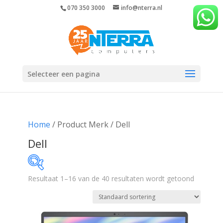
070 350 3000
info@nterra.nl
Selecteer een pagina
Home
/ Product Merk / Dell
Dell
Resultaat 1–16 van de 40 resultaten wordt getoond
€84
€1 885
84
534
985
1 435
1 885