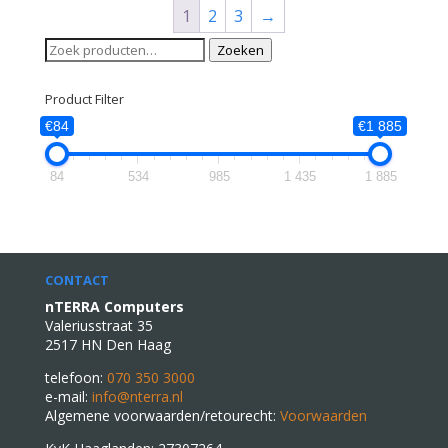
1
2
3
→
Zoeken
Zoeken
naar:
Product Filter
€84
€1 885
84
534
985
1 435
1 885
CONTACT
nTERRA Computers
Valeriusstraat 35
2517 HN Den Haag
telefoon:
070 350 3000
e-mail:
info@nterra.nl
Algemene voorwaarden/retourecht:
Voorwaarden