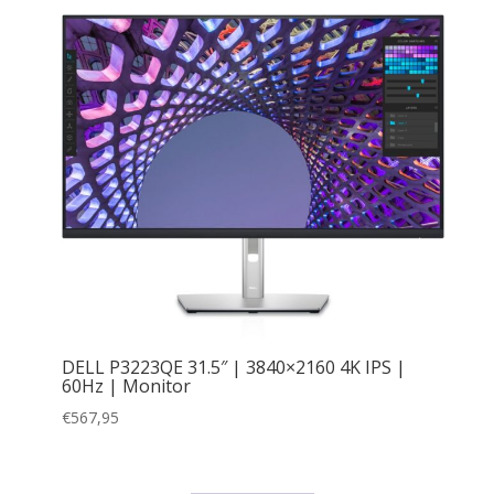
DELL P3223QE 31.5″ | 3840×2160 4K IPS |
60Hz | Monitor
€
567,95