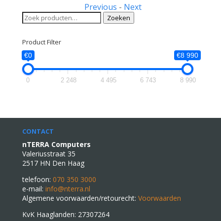
Previous
-
Next
Zoeken
Zoeken
naar:
Product Filter
€0
€8 990
0
2 248
4 495
6 743
8 990
CONTACT
nTERRA Computers
Valeriusstraat 35
2517 HN Den Haag
telefoon:
070 350 3000
e-mail:
info@nterra.nl
Algemene voorwaarden/retourecht:
Voorwaarden
KvK Haaglanden: 27307264