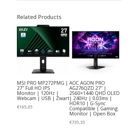
Related Products
ial S4
l HD IPS
or met
MSI PRO MP272PMG |
AOC AGON PRO
very |
27″ Full HD IPS
AG276QZD 27″ |
Monitor | 120Hz |
2560×1440 QHD OLED
Webcam | USB | Zwart
| 240Hz | 0.03ms |
HDR10 | G-Sync
€
165,05
Compatible | Gaming
Monitor | Open Box
€
735,35