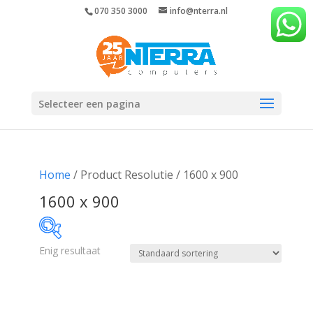
070 350 3000
info@nterra.nl
Selecteer een pagina
Home
/ Product Resolutie / 1600 x 900
1600 x 900
Enig resultaat
€122
€123
122
122
123
123
123