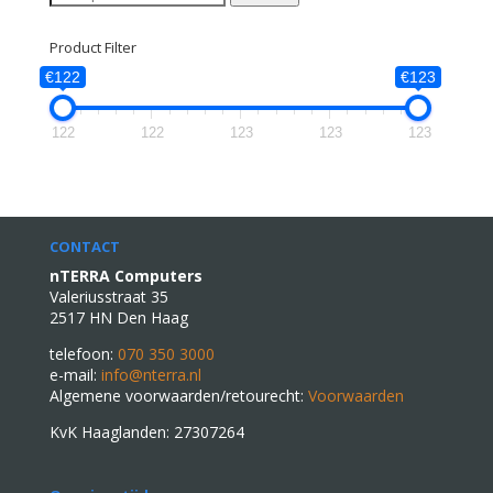
naar:
Product Filter
€122
€123
122
122
123
123
123
CONTACT
nTERRA Computers
Valeriusstraat 35
2517 HN Den Haag
telefoon:
070 350 3000
e-mail:
info@nterra.nl
Algemene voorwaarden/retourecht:
Voorwaarden
KvK Haaglanden: 27307264