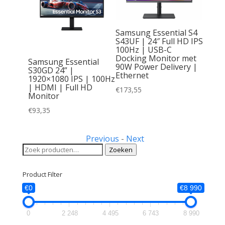
Samsung Essential S4
S43UF | 24″ Full HD IP
Gear 27G411A-
100Hz | USB-C
920×1080 IPS
Docking Monitor met
| Gaming
Samsung Essential
90W Power Delivery |
S30GD 24” |
Ethernet
1920×1080 IPS | 100Hz
| HDMI | Full HD
€
173,55
Monitor
€
93,35
Previous
-
Next
Zoeken
Zoeken
naar:
Product Filter
€0
€8 990
0
2 248
4 495
6 743
8 990