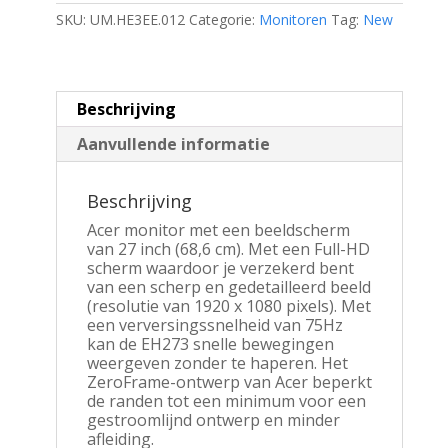
Full
SKU:
UM.HE3EE.012
Categorie:
Monitoren
Tag:
New
HD
VA
|
75Hz
Beschrijving
|
4ms
Aanvullende informatie
|
ZeroFrame
Design
Beschrijving
|
Monitor
Acer monitor met een beeldscherm
aantal
van 27 inch (68,6 cm). Met een Full-HD
scherm waardoor je verzekerd bent
van een scherp en gedetailleerd beeld
(resolutie van 1920 x 1080 pixels). Met
een verversingssnelheid van 75Hz
kan de EH273 snelle bewegingen
weergeven zonder te haperen. Het
ZeroFrame-ontwerp van Acer beperkt
de randen tot een minimum voor een
gestroomlijnd ontwerp en minder
afleiding.