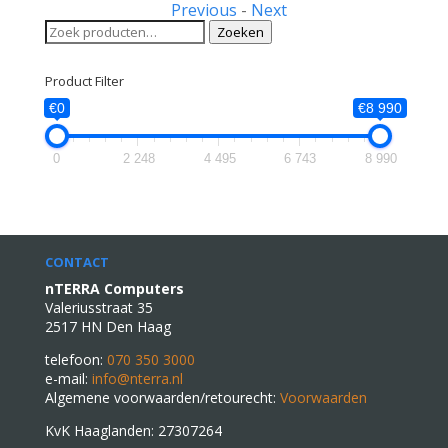
Previous
-
Next
Zoeken
Zoeken
naar:
Product Filter
€0
€8 990
0
2 248
4 495
6 743
8 990
CONTACT
nTERRA Computers
Valeriusstraat 35
2517 HN Den Haag
telefoon:
070 350 3000
e-mail:
info@nterra.nl
Algemene voorwaarden/retourecht:
Voorwaarden
KvK Haaglanden: 27307264