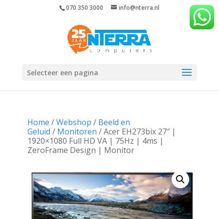
070 350 3000
info@nterra.nl
Selecteer een pagina
Home
/
Webshop
/
Beeld en
Geluid
/
Monitoren
/ Acer EH273bix 27″ |
1920×1080 Full HD VA | 75Hz | 4ms |
ZeroFrame Design | Monitor