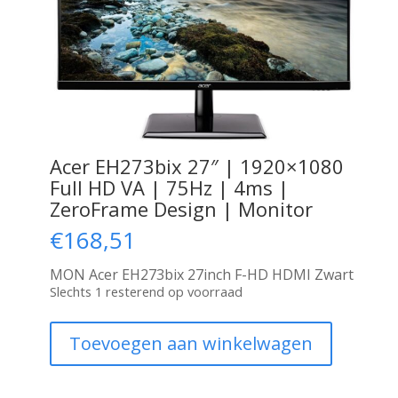
Acer EH273bix 27″ | 1920×1080
Full HD VA | 75Hz | 4ms |
ZeroFrame Design | Monitor
€
168,51
MON Acer EH273bix 27inch F-HD HDMI Zwart
Slechts 1 resterend op voorraad
Acer
Toevoegen aan winkelwagen
EH273bix
27"
|
1920x1080