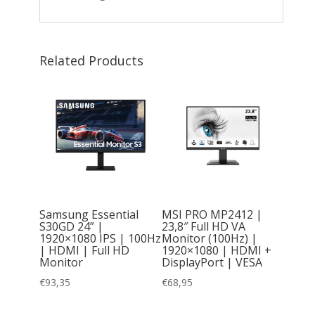
Related Products
3,8″ |
 HD VA
Samsung Essential
MSI PRO MP2412 |
-zijdig
S30GD 24” |
23,8″ Full HD VA
ker-Free
1920×1080 IPS | 100Hz
Monitor (100Hz) |
t |
| HDMI | Full HD
1920×1080 | HDMI +
NEWED
Monitor
DisplayPort | VESA
€
93,35
€
68,95