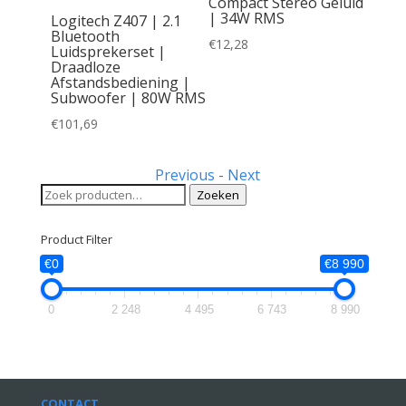
Compact Stereo Geluid
| 34W RMS
 2.0
Logitech Z407 | 2.1
rset |
Bluetooth
€
12,28
art
Luidsprekerset |
Draadloze
Afstandsbediening |
Subwoofer | 80W RMS
€
101,69
Previous
-
Next
Zoeken
Zoeken
naar:
Product Filter
€0
€8 990
0
2 248
4 495
6 743
8 990
CONTACT