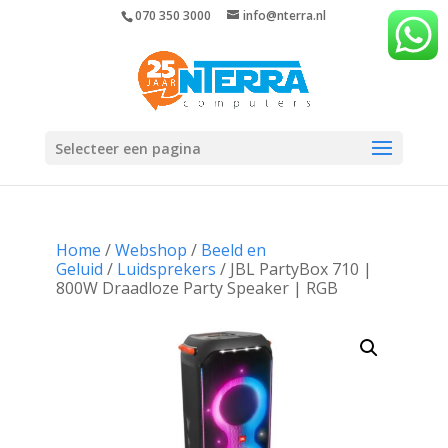
070 350 3000
info@nterra.nl
Selecteer een pagina
Home
/
Webshop
/
Beeld en
Geluid
/
Luidsprekers
/ JBL PartyBox 710 |
800W Draadloze Party Speaker | RGB