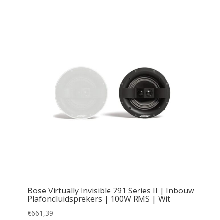
45
257
470
682
894
Bose Virtually Invisible 791 Series II | Inbouw
Plafondluidsprekers | 100W RMS | Wit
€
661,39