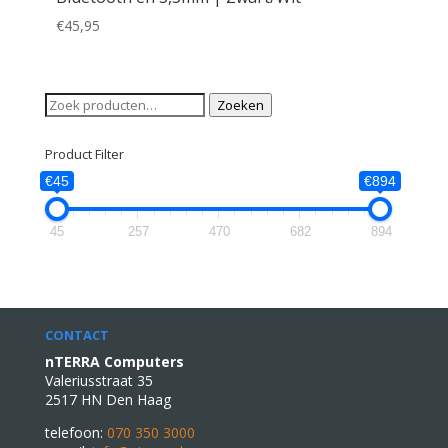
€
45,95
Zoeken
Zoeken
naar:
Product Filter
€45
€894
45
257
470
682
894
CONTACT
nTERRA Computers
Valeriusstraat 35
2517 HN Den Haag
telefoon:
070 350 3000