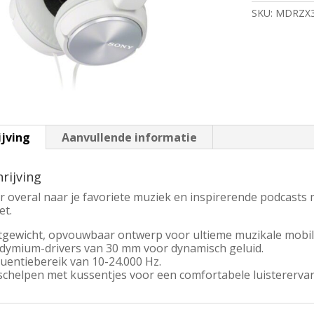
On-
SKU:
MDRZX
ear
Headset
3.5mm
Connector
|
Wit
aantal
ijving
Aanvullende informatie
rijving
er overal naar je favoriete muziek en inspirerende podcas
et.
htgewicht, opvouwbaar ontwerp voor ultieme muzikale mobili
dymium-drivers van 30 mm voor dynamisch geluid.
uentiebereik van 10-24.000 Hz.
schelpen met kussentjes voor een comfortabele luisterervar