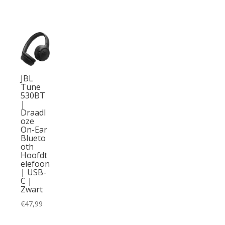
JBL
Tune
530BT
|
Draadl
oze
On-Ear
Blueto
oth
Hoofdt
elefoon
| USB-
C |
Zwart
€
47,99