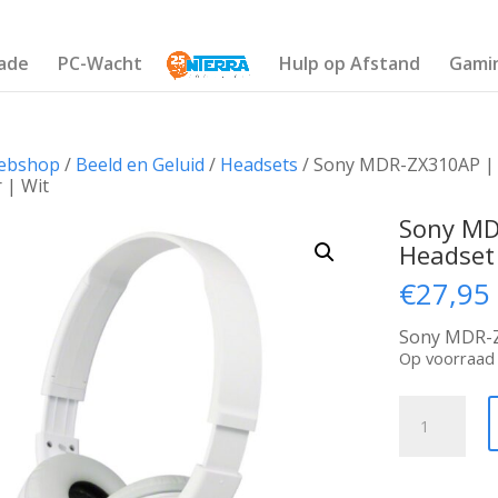
ade
PC-Wacht
Hulp op Afstand
Gami
ebshop
/
Beeld en Geluid
/
Headsets
/ Sony MDR-ZX310AP | 
 | Wit
Sony MD
Headset
€
27,95
Sony MDR-
Op voorraad
Sony
MDR-
ZX310AP
|
Bedrade