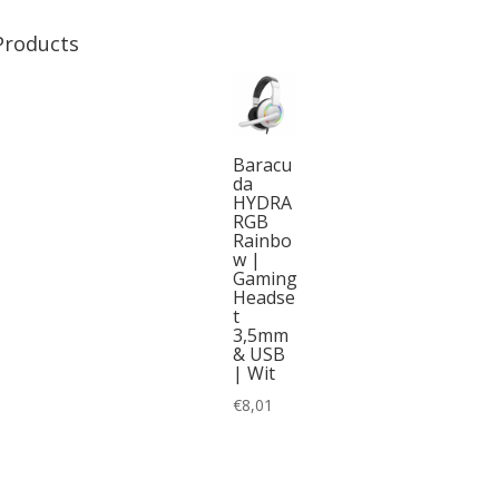
Products
Baracu
da
HYDRA
RGB
Rainbo
w |
Gaming
Headse
t
3,5mm
& USB
| Wit
€
8,01