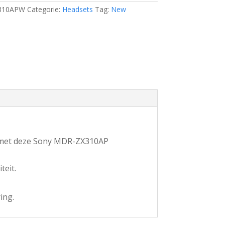
310APW
Categorie:
Headsets
Tag:
New
ts met deze Sony MDR-ZX310AP
teit.
ing.