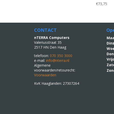
€
73,75
CONTACT
Ope
nTERRA Computers
M
Valeriusstraat 35
Din
2517 HN Den Haag
Woe
Don
telefoon:
070 350 3000
Vri
e-mail:
info@nterra.nl
Zat
Algemene
voorwaarden/retourecht:
Zon
Voorwaarden
KvK Haaglanden: 27307264