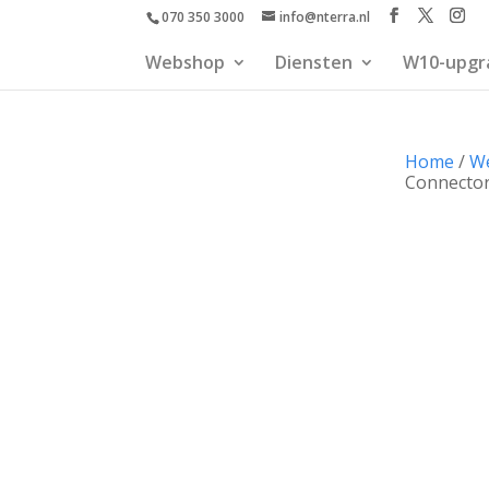
070 350 3000
info@nterra.nl
Webshop
Diensten
W10-upgr
Home
/
W
Connector