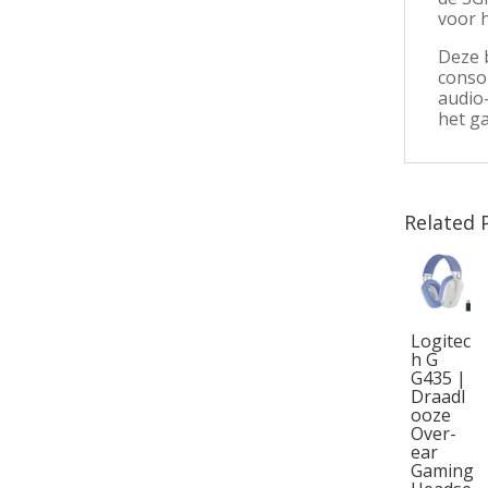
voor 
Deze 
conso
audio
het g
Related 
Logitec
h G
G435 |
Draadl
ooze
Over-
ear
Gaming