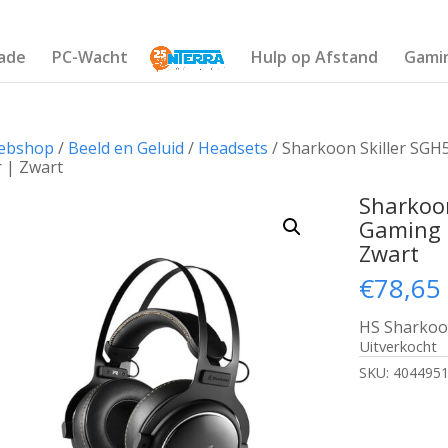
ade
PC-Wacht
Hulp op Afstand
Gami
ebshop
/
Beeld en Geluid
/
Headsets
/ Sharkoon Skiller SGH
 | Zwart
Sharkoon
Gaming 
Zwart
€
78,65
HS Sharkoo
Uitverkocht
SKU:
404495