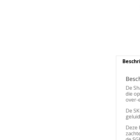
Beschr
Besch
De Sh
die o
over-
De SK
geluid
Deze 
zacht
de SGH