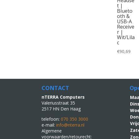
Headse
t |
Blueto
oth &
USB-A
Receive
r |
Wit/Lila
c
€
90,69
CONTACT
Ope
nTERRA Computers
M
Valeriusstraat 35
Din
2517 HN Den Haag
Woe
Don
telefoon:
070 350 3000
Vri
e-mail:
info@nterra.nl
Zat
Algemene
voorwaarden/retourecht:
Zon