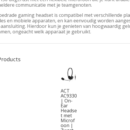
heldere communicatie met je teamgenoten.
bedrade gaming headset is compatibel met verschillende pl
les en mobiele apparaten, en kan eenvoudig worden aanges
-aansluiting. Hierdoor kun je genieten van hoogwaardig gel
amen, ongeacht welk apparaat je gebruikt.
Products
ACT
AC9330
| On-
Ear
Headse
t met
Microf
oon |