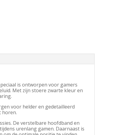
peciaal is ontworpen voor gamers
uid. Met zijn stoere zwarte kleur en
ring.
rgen voor helder en gedetailleerd
t horen.
ssies. De verstelbare hoofdband en
tijdens urenlang gamen. Daarnaast is
n om de optimale positie te vinden