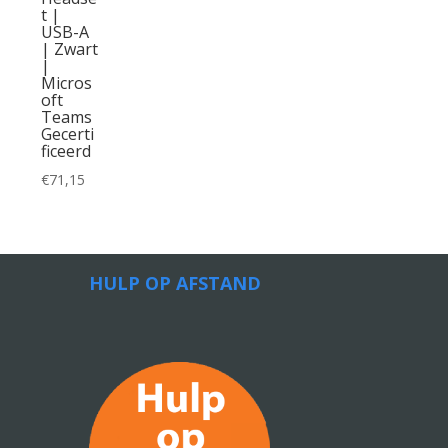
t |
USB-A
| Zwart
|
Micros
oft
Teams
Gecerti
ficeerd
€
71,15
HULP OP AFSTAND