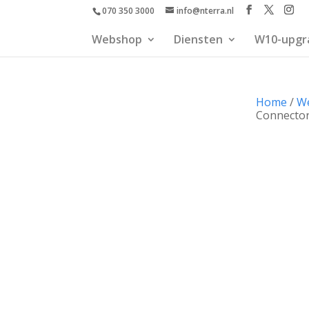
070 350 3000
info@nterra.nl
Webshop
Diensten
W10-upgr
Home
/
W
Connector