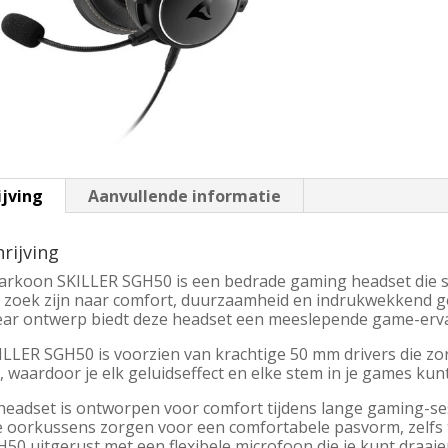
ijving
Aanvullende informatie
rijving
arkoon SKILLER SGH50 is een bedrade gaming headset die s
p zoek zijn naar comfort, duurzaamheid en indrukwekkend gel
ear ontwerp biedt deze headset een meeslepende game-erva
ILLER SGH50 is voorzien van krachtige 50 mm drivers die zo
, waardoor je elk geluidseffect en elke stem in je games kun
headset is ontworpen voor comfort tijdens lange gaming-se
e oorkussens zorgen voor een comfortabele pasvorm, zelfs 
50 uitgerust met een flexibele microfoon die je kunt draaie