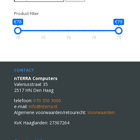
naar:
Product Filter
€78
€79
78
78
79
79
79
CONTACT
nTERRA Computers
Valeriusstraat 35
2517 HN Den Haag
telefoon:
070 350 3000
e-mail:
info@nterra.nl
Algemene voorwaarden/retourecht:
Voorwaarden
KvK Haaglanden: 27307264