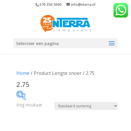
070 350 3000
info@nterra.nl
Selecteer een pagina
Home
/ Product Lengte snoer / 2.75
2.75
Enig resultaat
€78
€79
78
78
79
79
79