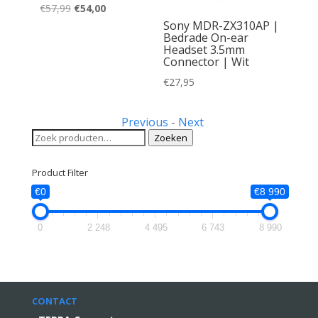
Oorspronkelijke
Huidige
€
57,99
€
54,00
prijs
prijs
Sony MDR-ZX310AP |
Bedrade On-ear
was:
is:
Headset 3.5mm
€57,99.
€54,00.
Connector | Wit
€
27,95
Previous
-
Next
Zoeken
Zoeken
naar:
Product Filter
€0
€8 990
0
2 248
4 495
6 743
8 990
CONTACT