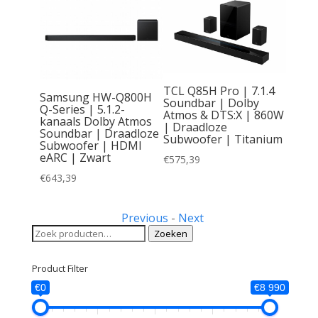
2 Dolby
r |
TCL Q85H Pro | 7.1.4
oze
Samsung HW-Q800H
Soundbar | Dolby
DMI
Q-Series | 5.1.2-
Atmos & DTS:X | 860W
th
kanaals Dolby Atmos
| Draadloze
Soundbar | Draadloze
Subwoofer | Titanium
Subwoofer | HDMI
eARC | Zwart
€
575,39
€
643,39
Previous
-
Next
Zoeken
Zoeken
naar:
Product Filter
€0
€8 990