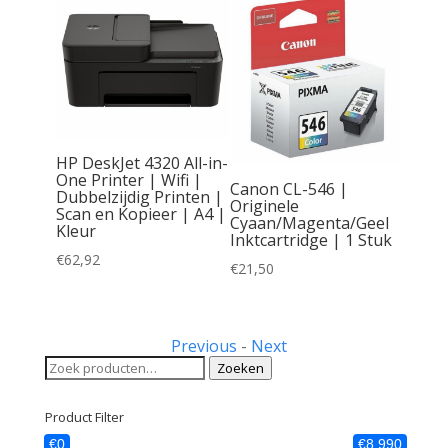
HP DeskJet 4320 All-in-
One Printer | Wifi |
Canon CL-546 |
Dubbelzijdig Printen |
Originele
Scan en Kopieer | A4 |
Cyaan/Magenta/Geel
|
Kleur
Inktcartridge | 1 Stuk
e
€
62,92
1 Stuk
€
21,50
Previous
-
Next
Zoeken
Zoeken
naar:
Product Filter
€0
€8 990