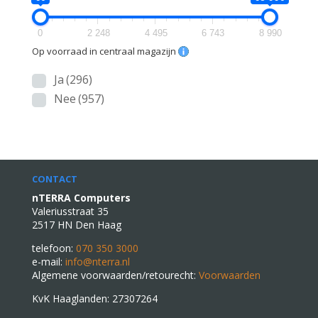
0
2 248
4 495
6 743
8 990
Op voorraad in centraal magazijn
Ja
(296)
Nee
(957)
CONTACT
nTERRA Computers
Valeriusstraat 35
2517 HN Den Haag
telefoon:
070 350 3000
e-mail:
info@nterra.nl
Algemene voorwaarden/retourecht:
Voorwaarden
KvK Haaglanden: 27307264