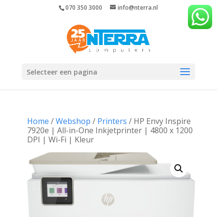
070 350 3000
info@nterra.nl
Selecteer een pagina
Home
/
Webshop
/
Printers
/ HP Envy Inspire
7920e | All-in-One Inkjetprinter | 4800 x 1200
DPI | Wi-Fi | Kleur