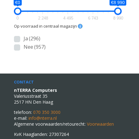
€0
€8 990
0
2 248
4 495
6 743
8 990
Op voorraad in centraal magazijn
Ja
(296)
Nee
(957)
CONTACT
nTERRA Computers
Valeriusstraat 35
2517 HN Den Haag
telefoon:
070 350 3000
e-mail:
info@nterra.nl
Algemene voorwaarden/retourecht:
Voorwaarden
KvK Haaglanden: 27307264