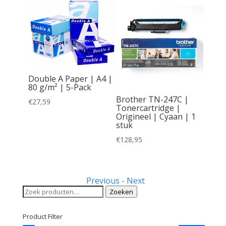
Double A Paper | A4 |
80 g/m² | 5-Pack
Brother TN-247C |
€
27,59
Tonercartridge |
Origineel | Cyaan | 1
inele
stuk
rtridge
€
128,95
Previous
-
Next
Zoeken
Zoeken
naar:
Product Filter