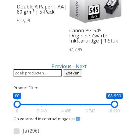
Double A Paper | A4 |
80 g/m² | 5-Pack
€
27,59
inele
Canon PG-545 |
Zwarte
Originele Zwarte
Inktcartridge | 1 Stuk
€
17,99
Previous
-
Next
Zoeken
Zoeken
naar:
Product Filter
€0
€8 990
0
2 248
4 495
6 743
8 990
Op voorraad in centraal magazijn
Ja
(296)