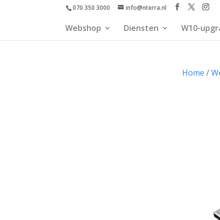
070 350 3000
info@nterra.nl
Webshop
Diensten
W10-upgr
Home
/
W