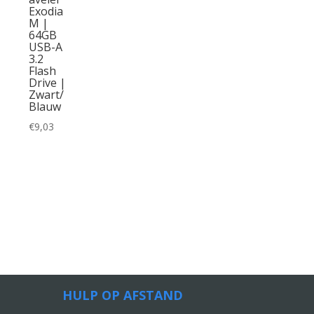
Exodia
M |
64GB
USB-A
3.2
Flash
Drive |
Zwart/
Blauw
€
9,03
HULP OP AFSTAND