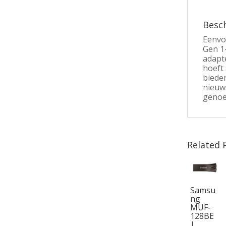
Besch
Eenvo
Gen 1
adapt
hoeft
biede
nieuw
genoeg
Related 
Samsu
ng
MUF-
128BE
|