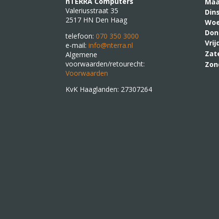
nTERRA Computers
M
Valeriusstraat 35
Din
2517 HN Den Haag
Woe
Don
telefoon:
070 350 3000
Vri
e-mail:
info@nterra.nl
Zat
Algemene
voorwaarden/retourecht:
Zon
Voorwaarden
KvK Haaglanden: 27307264