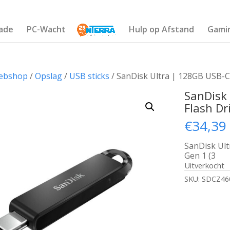
ade
PC-Wacht
Hulp op Afstand
Gami
ebshop
/
Opslag
/
USB sticks
/ SanDisk Ultra | 128GB USB-C 
SanDisk 
Flash Dr
€
34,39
SanDisk Ult
Gen 1 (3
Uitverkocht
SKU:
SDCZ46