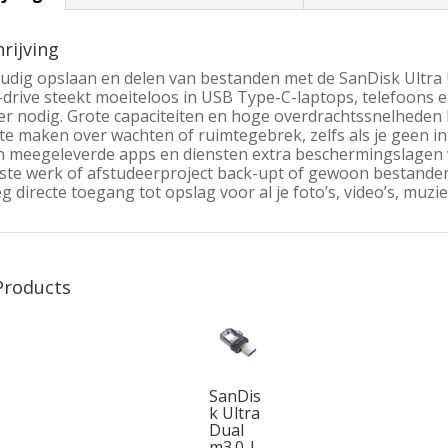
rijving
udig opslaan en delen van bestanden met de SanDisk Ultra 
-drive steekt moeiteloos in USB Type-C-laptops, telefoons 
er nodig. Grote capaciteiten en hoge overdrachtssnelheden 
 te maken over wachten of ruimtegebrek, zelfs als je geen 
n meegeleverde apps en diensten extra beschermingslagen v
ste werk of afstudeerproject back-upt of gewoon bestanden 
 directe toegang tot opslag voor al je foto’s, video’s, muzi
Products
SanDis
k Ultra
Dual
m3.0 |