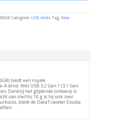
56GB
Categorie:
USB sticks
Tag:
New
oois
GB) biedt een royale
-A drive. Met USB 3.2 Gen 1 (3.1 Gen
en. Dankzij het glijdende ontwerp is
ht van slechts 10 g is hij ook zeer
turkoois, biedt de DataTraveler Exodia
eften.