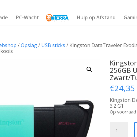
ade
PC-Wacht
Hulp op Afstand
Gami
ebshop
/
Opslag
/
USB sticks
/ Kingston DataTraveler Exodia
koois
Kingston
256GB US
Zwart/T
€
24,35
Kingston D
3.2 G1
Op voorraad
Kingston
DataTravel
Exodia