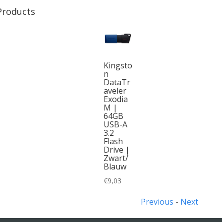
Products
Kingsto
n
DataTr
aveler
Exodia
M |
64GB
USB-A
3.2
Flash
Drive |
Zwart/
Blauw
€
9,03
Previous
-
Next