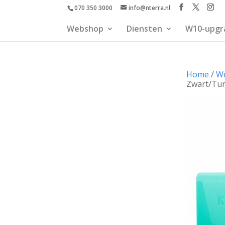
070 350 3000
info@nterra.nl
Webshop
Diensten
W10-upgr
Home
/
W
Zwart/Tur