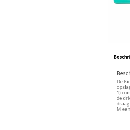
Beschr
Besch
De Ki
opsla
1) com
de dri
draagb
M een