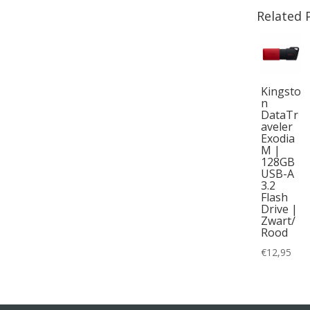
Related 
Kingsto
n
DataTr
aveler
Exodia
M |
128GB
USB-A
3.2
Flash
Drive |
Zwart/
Rood
€
12,95