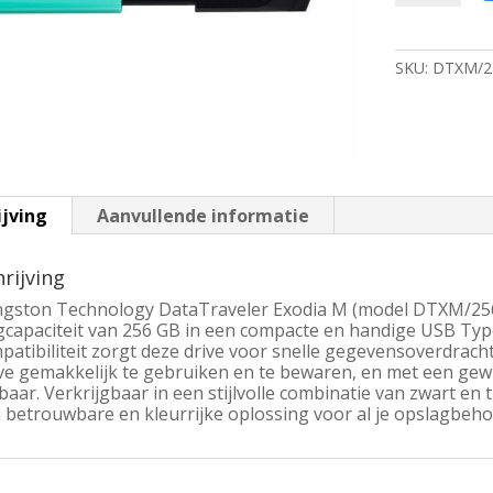
M
|
256GB
SKU:
DTXM/2
USB-
A
3.2
Flash
Drive
|
Zwart/Turk
ijving
Aanvullende informatie
aantal
rijving
ngston Technology DataTraveler Exodia M (model DTXM/256
gcapaciteit van 256 GB in een compacte en handige USB Type
patibiliteit zorgt deze drive voor snelle gegevensoverdracht
ve gemakkelijk te gebruiken en te bewaren, en met een gewic
aar. Verkrijgbaar in een stijlvolle combinatie van zwart en 
 betrouwbare en kleurrijke oplossing voor al je opslagbeho