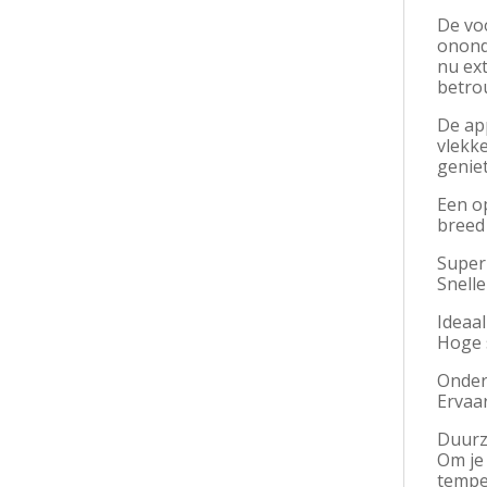
De vo
ononde
nu ex
betro
De app
vlekk
genie
Een op
breed
Super
Snell
Ideaa
Hoge 
Onder
Ervaar
Duur
Om je 
tempe