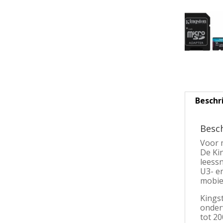
Beschr
Besch
Voor 
De Ki
leess
U3- en
mobie
Kings
onder
tot 2