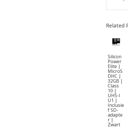
Related 
Silicon
Power
Elite |
MicroS
DHC |
32GB |
Class
10 |
UHS-I
U1 |
Inclusie
f SD-
adapte
r |
Zwart