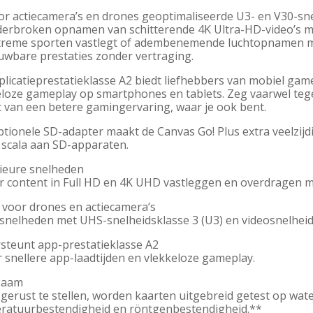
or actiecamera’s en drones geoptimaliseerde U3- en V30-sn
rbroken opnamen van schitterende 4K Ultra-HD-video’s mogeli
treme sporten vastlegt of adembenemende luchtopnamen maa
uwbare prestaties zonder vertraging.
licatieprestatieklasse A2 biedt liefhebbers van mobiel gam
eloze gameplay op smartphones en tablets. Zeg vaarwel teg
t van een betere gamingervaring, waar je ook bent.
tionele SD-adapter maakt de Canvas Go! Plus extra veelzijdi
 scala aan SD-apparaten.
ieure snelheden
er content in Full HD en 4K UHD vastleggen en overdragen 
l voor drones en actiecamera’s
snelheden met UHS-snelheidsklasse 3 (U3) en videosnelheids
steunt app-prestatieklasse A2
 snellere app-laadtijden en vlekkeloze gameplay.
zaam
gerust te stellen, worden kaarten uitgebreid getest op wate
ratuurbestendigheid en röntgenbestendigheid.**