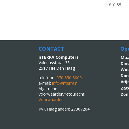
€
10,55
CONTACT
Ope
nTERRA Computers
M
Valeriusstraat 35
Din
2517 HN Den Haag
Woe
Don
telefoon:
070 350 3000
Vri
e-mail:
info@nterra.nl
Zat
Algemene
voorwaarden/retourecht:
Zon
Voorwaarden
KvK Haaglanden: 27307264