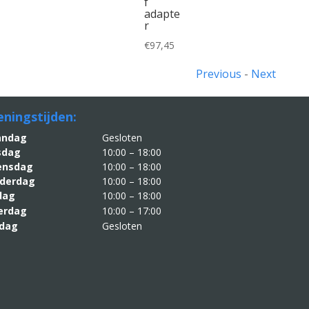
f
adapte
r
€
97,45
Previous
-
Next
ningstijden:
aandag
Gesloten
sdag
10:00 – 18:00
nsdag
10:00 – 18:00
derdag
10:00 – 18:00
jdag
10:00 – 18:00
erdag
10:00 – 17:00
dag
Gesloten