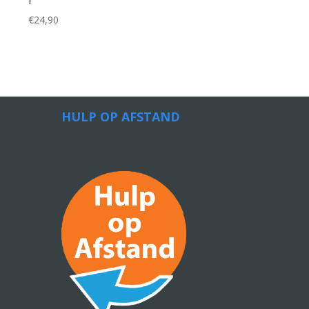
r
€
24,90
HULP OP AFSTAND