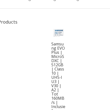
Products
Samsu
ng EVO
Plus |
MicroS
DXC |
512GB
| Class
10 |
UHS-I
U3 |
V30 |
A2 |
Tot
160MB
/s |
Inclusie