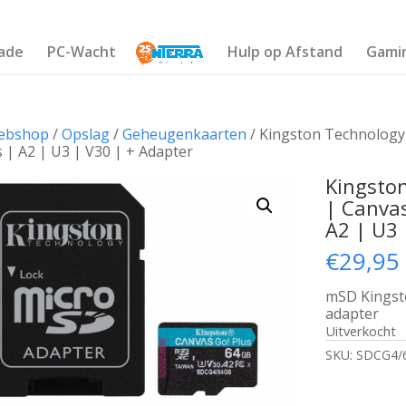
ade
PC-Wacht
Hulp op Afstand
Gami
ebshop
/
Opslag
/
Geheugenkaarten
/ Kingston Technology
 | A2 | U3 | V30 | + Adapter
Kingsto
| Canva
A2 | U3 
€
29,95
mSD Kingst
adapter
Uitverkocht
SKU:
SDCG4/