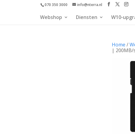
070 350 3000
info@nterra.nl
Webshop
Diensten
W10-upgr
Home
/
W
| 200MB/s