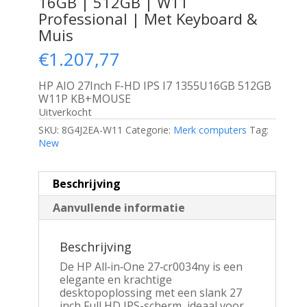
16GB | 512GB | W11
Professional | Met Keyboard &
Muis
€
1.207,77
HP AIO 27Inch F-HD IPS I7 1355U16GB 512GB
W11P KB+MOUSE
Uitverkocht
SKU:
8G4J2EA-W11
Categorie:
Merk computers
Tag:
New
Beschrijving
Aanvullende informatie
Beschrijving
De HP All‑in‑One 27‑cr0034ny is een
elegante en krachtige
desktopoplossing met een slank 27
inch Full HD IPS-scherm, ideaal voor