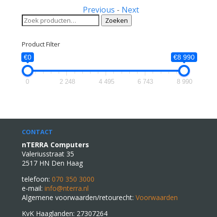
Previous
-
Next
Zoeken
Zoeken
naar:
Product Filter
€0
€8 990
0
2 248
4 495
6 743
8 990
CONTACT
nTERRA Computers
Valeriusstraat 35
2517 HN Den Haag
telefoon:
070 350 3000
e-mail:
info@nterra.nl
Algemene voorwaarden/retourecht:
Voorwaarden
KvK Haaglanden: 27307264