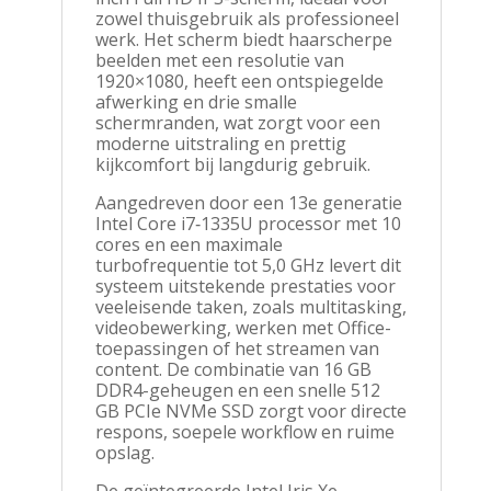
zowel thuisgebruik als professioneel
werk. Het scherm biedt haarscherpe
beelden met een resolutie van
1920×1080, heeft een ontspiegelde
afwerking en drie smalle
schermranden, wat zorgt voor een
moderne uitstraling en prettig
kijkcomfort bij langdurig gebruik.
Aangedreven door een 13e generatie
Intel Core i7‑1335U processor met 10
cores en een maximale
turbofrequentie tot 5,0 GHz levert dit
systeem uitstekende prestaties voor
veeleisende taken, zoals multitasking,
videobewerking, werken met Office-
toepassingen of het streamen van
content. De combinatie van 16 GB
DDR4-geheugen en een snelle 512
GB PCIe NVMe SSD zorgt voor directe
respons, soepele workflow en ruime
opslag.
De geïntegreerde Intel Iris Xe