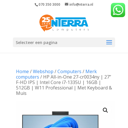
070 350 3000
info@nterra.nl
Selecteer een pagina
Home
/
Webshop
/
Computers
/
Merk
computers
/ HP All-in-One 27-cr0034ny | 27”
F-HD IPS | Intel Core i7-1335U | 16GB |
512GB | W11 Professional | Met Keyboard &
Muis