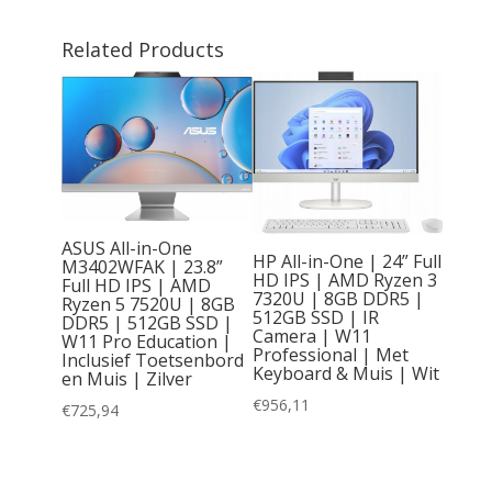
Related Products
ASUS All-in-One
HP All-in-One | 24” Full
M3402WFAK | 23.8”
HD IPS | AMD Ryzen 3
Full HD IPS | AMD
7320U | 8GB DDR5 |
Ryzen 5 7520U | 8GB
o 50A |
512GB SSD | IR
DDR5 | 512GB SSD |
| Intel
Camera | W11
W11 Pro Education |
| 8GB
Professional | Met
Inclusief Toetsenbord
SSD |
Keyboard & Muis | Wit
en Muis | Zilver
al |
enbord
€
956,11
€
725,94