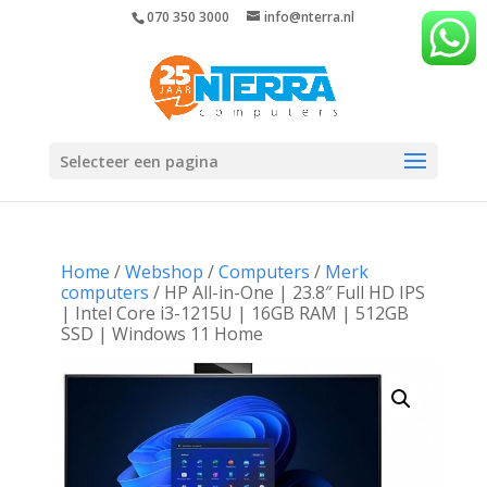
070 350 3000
info@nterra.nl
Selecteer een pagina
Home
/
Webshop
/
Computers
/
Merk
computers
/ HP All-in-One | 23.8″ Full HD IPS
| Intel Core i3-1215U | 16GB RAM | 512GB
SSD | Windows 11 Home