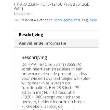
HP AIO 23.8 F-HD i3-1215U /16GB /512GB
/W11
Uitverkocht
SKU:
936S9EA
Categorie:
Merk computers
Tag:
New
Beschrijving
Aanvullende informatie
Beschrijving
De HP All-in-One 23.8″ (936S9EA)
combineert een strak alles in één
ontwerp met solide prestaties, ideaal
voor wie een overzichtelijke werkplek
wil zonder in te leveren op
functionaliteit. Het 23.8 inch IPS
scherm met Full HD resolutie
(1920×1080) zorgt voor scherpe
beelden, heldere kleuren en brede
kijkhoeken. Dankzij de