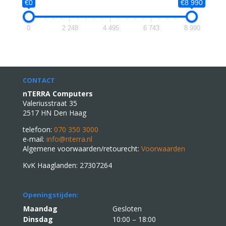
€0
€8 990
0
2 248
4 495
6 743
8 990
CONTACT
nTERRA Computers
Valeriusstraat 35
2517 HN Den Haag
telefoon:
070 350 3000
e-mail:
info@nterra.nl
Algemene voorwaarden/retourecht:
Voorwaarden
KvK Haaglanden: 27307264
Openingstijden:
Maandag
Gesloten
Dinsdag
10:00 – 18:00