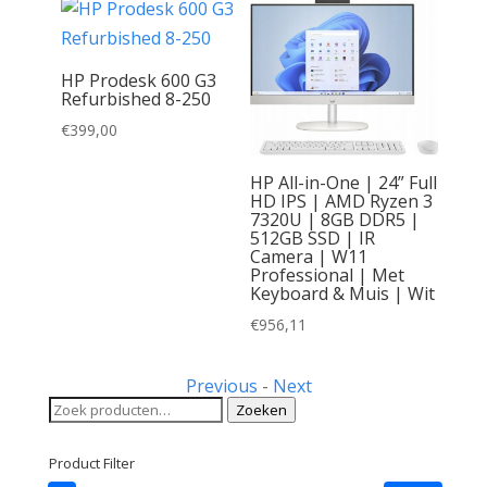
HP Prodesk 600 G3
Refurbished 8-250
€
399,00
4-
 Full
HP All-in-One | 24” Full
ore i5-
HD IPS | AMD Ryzen 3
AM |
7320U | 8GB DDR5 |
11 Pro
512GB SSD | IR
Camera | W11
muis |
Professional | Met
Keyboard & Muis | Wit
€
956,11
Previous
-
Next
Zoeken
Zoeken
naar:
Product Filter