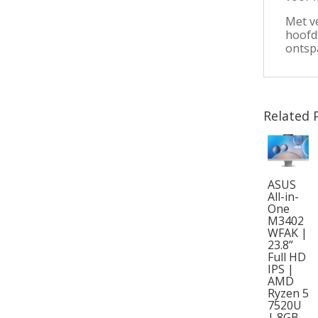
Met v
hoofdt
ontsp
Related 
ASUS
All-in-
One
M3402
WFAK |
23.8”
Full HD
IPS |
AMD
Ryzen 5
7520U
| 8GB