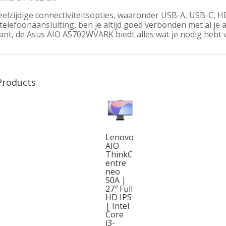
eelzijdige connectiviteitsopties, waaronder USB-A, USB-C, 
elefoonaansluiting, ben je altijd goed verbonden met al je a
ant, de Asus AIO A5702WVARK biedt alles wat je nodig hebt 
Products
Lenovo
AIO
ThinkC
entre
neo
50A |
27″ Full
HD IPS
| Intel
Core
i3-