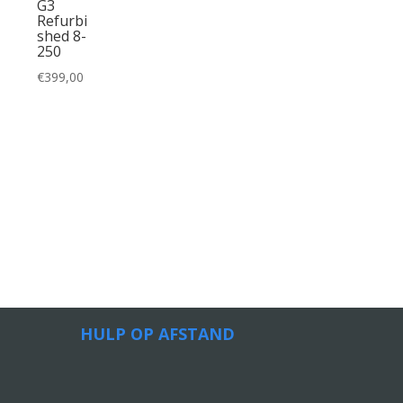
G3
Refurbi
shed 8-
250
€
399,00
HULP OP AFSTAND