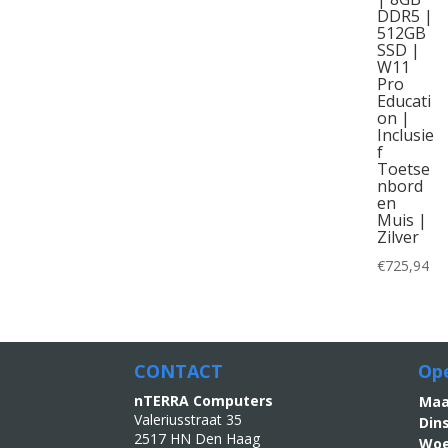
DDR5 |
512GB
SSD |
W11
Pro
Educati
on |
Inclusie
f
Toetse
nbord
en
Muis |
Zilver
€
725,94
CONTACT
Ope
nTERRA Computers
M
Valeriusstraat 35
Din
2517 HN Den Haag
Woe