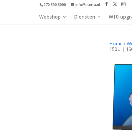
070 350 3000
info@nterra.nl
Webshop
Diensten
W10-upgr
Home
/
W
150U | 1