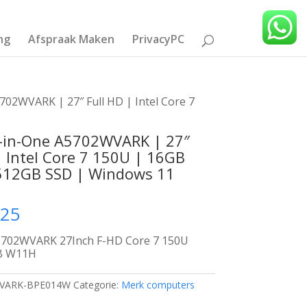
ng
Afspraak Maken
PrivacyPC
702WVARK | 27″ Full HD | Intel Core 7
l-in-One A5702WVARK | 27″
| Intel Core 7 150U | 16GB
512GB SSD | Windows 11
,25
5702WVARK 27Inch F-HD Core 7 150U
B W11H
VARK-BPE014W
Categorie:
Merk computers