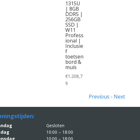
1315U
| 8GB
DDR5 |
256GB
SSD |
W11
Profess
ional |
Inclusie
f
toetsen
bord &
muis
€
1.208,7
9
Previous
-
Next
ningstijden:
aandag
Gesloten
sdag
10:00 – 18:00
nsdag
10:00 – 18:00