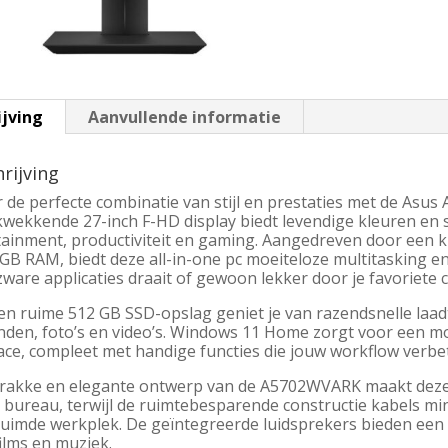
ijving
Aanvullende informatie
rijving
 de perfecte combinatie van stijl en prestaties met de Asu
kwekkende 27-inch F-HD display biedt levendige kleuren en 
tainment, productiviteit en gaming. Aangedreven door een k
GB RAM, biedt deze all-in-one pc moeiteloze multitasking e
zware applicaties draait of gewoon lekker door je favoriete 
n ruime 512 GB SSD-opslag geniet je van razendsnelle laadt
nden, foto’s en video’s. Windows 11 Home zorgt voor een m
ace, compleet met handige functies die jouw workflow verbe
trakke en elegante ontwerp van de A5702WVARK maakt deze al
 bureau, terwijl de ruimtebesparende constructie kabels mi
uimde werkplek. De geïntegreerde luidsprekers bieden een g
ilms en muziek.