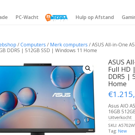
ade
PC-Wacht
Hulp op Afstand
Gami
ebshop
/
Computers
/
Merk computers
/ ASUS All-in-One A5
6GB DDR5 | 512GB SSD | Windows 11 Home
ASUS Al
Full HD 
DDR5 | 
Home
€
1.215
Asus AIO A
16GB 512G
Uitverkocht
SKU:
A5702W
Tag:
New