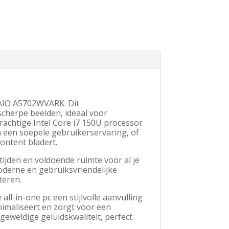
s AIO A5702WVARK. Dit
scherpe beelden, ideaal voor
rachtige Intel Core i7 150U processor
n een soepele gebruikerservaring, of
content bladert.
ijden en voldoende ruimte voor al je
oderne en gebruiksvriendelijke
teren.
l-in-one pc een stijlvolle aanvulling
nimaliseert en zorgt voor een
eweldige geluidskwaliteit, perfect