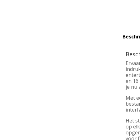
Beschr
Besch
Ervaar
indru
enter
en 16 
je nu 
Met ee
besta
interf
Het s
op elk
opger
voor f