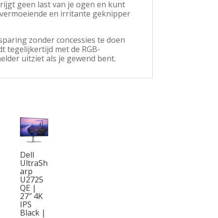
rijgt geen last van je ogen en kunt
 vermoeiende en irritante geknipper
.
sparing zonder concessies te doen
t tegelijkertijd met de RGB-
lder uitziet als je gewend bent.
Dell
UltraSh
arp
U2725
QE |
27″ 4K
IPS
Black |