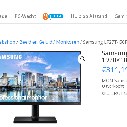
ade
PC-Wacht
Hulp op Afstand
Gami
ebshop
/
Beeld en Geluid
/
Monitoren
/ Samsung LF27T450FQ
Samsung
1920×10
€
311,1
MON Samsun
Uitverkocht
SKU:
LF27T4