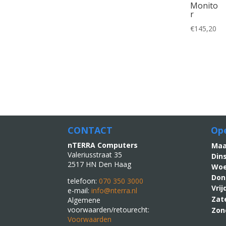
Monito
r
€
145,20
CONTACT
Ope
nTERRA Computers
M
Valeriusstraat 35
Din
2517 HN Den Haag
Woe
Don
telefoon:
070 350 3000
Vri
e-mail:
info@nterra.nl
Zat
Algemene
voorwaarden/retourecht:
Zon
Voorwaarden