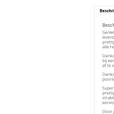
Beschr
Besch
Geniet
leven
pretti
alle 
Dankz
bij ee
af te 
Dankzi
poort
Superi
pretti
strakk
eenvou
Door 