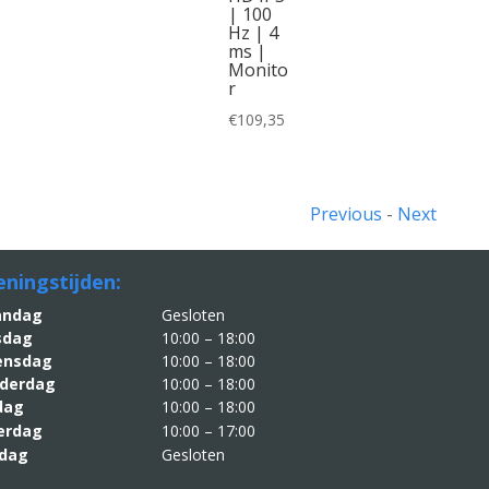
| 100
Hz | 4
ms |
Monito
r
€
109,35
Previous
-
Next
ningstijden:
aandag
Gesloten
sdag
10:00 – 18:00
nsdag
10:00 – 18:00
derdag
10:00 – 18:00
jdag
10:00 – 18:00
erdag
10:00 – 17:00
dag
Gesloten