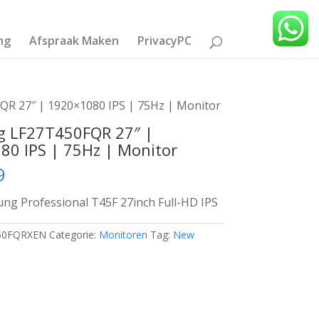
ng
Afspraak Maken
PrivacyPC
R 27″ | 1920×1080 IPS | 75Hz | Monitor
 LF27T450FQR 27″ |
80 IPS | 75Hz | Monitor
9
g Professional T45F 27inch Full-HD IPS
50FQRXEN
Categorie:
Monitoren
Tag:
New