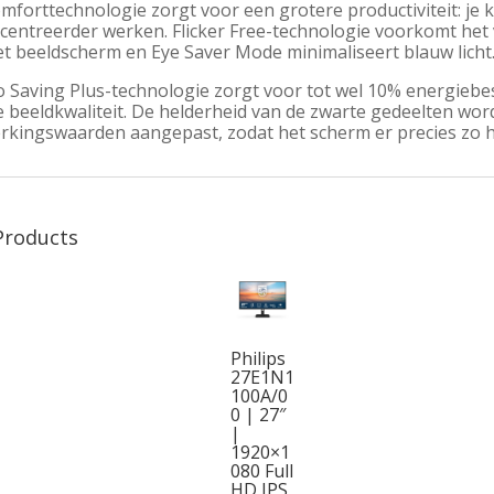
forttechnologie zorgt voor een grotere productiviteit: je k
centreerder werken. Flicker Free-technologie voorkomt het
et beeldscherm en Eye Saver Mode minimaliseert blauw licht
o Saving Plus-technologie zorgt voor tot wel 10% energiebe
 beeldkwaliteit. De helderheid van de zwarte gedeelten word
rkingswaarden aangepast, zodat het scherm er precies zo he
Products
Philips
27E1N1
100A/0
0 | 27″
|
1920×1
080 Full
HD IPS