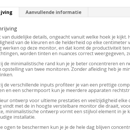
ijving
Aanvullende informatie
rijving
 van duidelijke details, ongeacht vanuit welke hoek je kijkt
digheid van de kleuren en de helderheid op elke centimete
g werken op deze monitor, en dat komt de productiviteit ten
richtingen, worden tinten en nuances correct weergegeven, z
ij de minimalistische rand kun je je beter concentreren en
n opstelling van twee monitoren. Zonder afleiding heb je min
vinken.
j de verschillende inputs profiteer je van een prettige com
en en een schermpoort kun je meerdere apparaten rechtstre
eur ontwerp voor ultieme prestaties en veelzijdigheid elke da
g vindt met de in hoogte verstelbare monitor die draait, voo
e, minimalistische ontwerp vormt een stijlvol element in je
dige installatie.
je ogen te beschermen kun je je de hele dag blijven concen