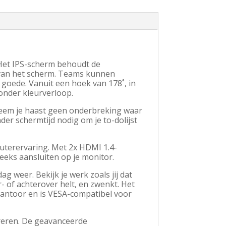
. Het IPS-scherm behoudt de
r van het scherm. Teams kunnen
 goede. Vanuit een hoek van 178˚, in
onder kleurverloop.
 neem je haast geen onderbreking waar
der schermtijd nodig om je to-dolijst
puterervaring. Met 2x HDMI 1.4-
eks aansluiten op je monitor.
g weer. Bekijk je werk zoals jij dat
r- of achterover helt, en zwenkt. Het
 kantoor en is VESA-compatibel voor
treren. De geavanceerde