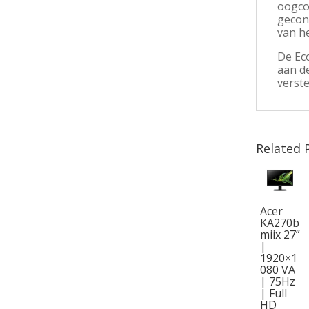
oogcom
gecon
van h
De Ec
aan de
verste
Related 
Acer
KA270b
miix 27”
|
1920×1
080 VA
| 75Hz
| Full
HD