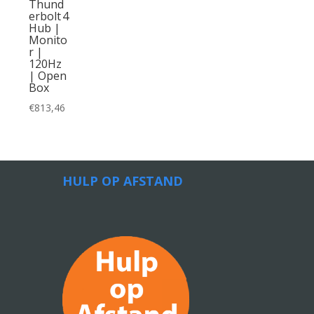
Thund
erbolt 4
Hub |
Monito
r |
120Hz
| Open
Box
€
813,46
HULP OP AFSTAND