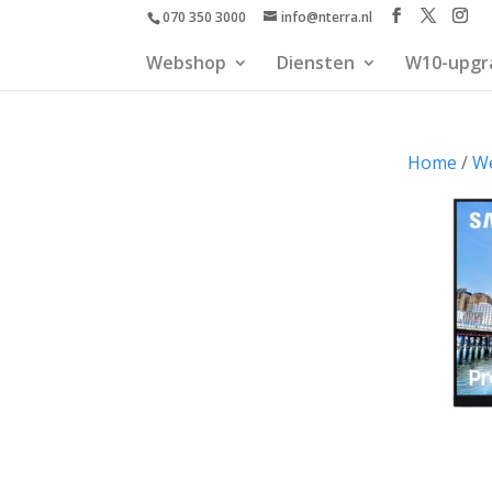
070 350 3000
info@nterra.nl
Webshop
Diensten
W10-upgr
Home
/
W