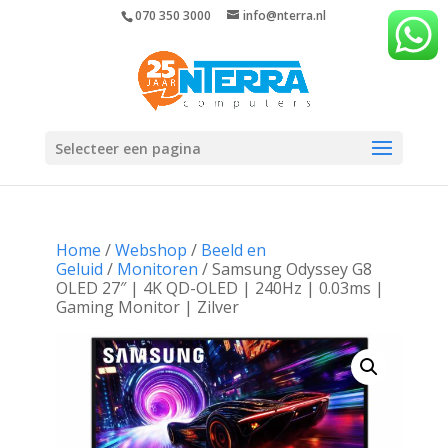
070 350 3000
info@nterra.nl
Selecteer een pagina
Home
/
Webshop
/
Beeld en
Geluid
/
Monitoren
/ Samsung Odyssey G8
OLED 27″ | 4K QD-OLED | 240Hz | 0.03ms |
Gaming Monitor | Zilver