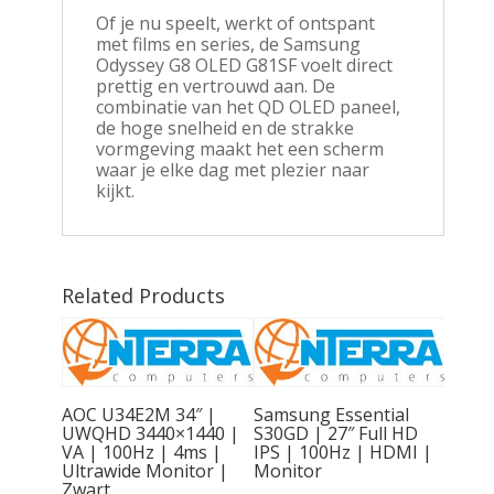
Of je nu speelt, werkt of ontspant
met films en series, de Samsung
Odyssey G8 OLED G81SF voelt direct
prettig en vertrouwd aan. De
combinatie van het QD OLED paneel,
de hoge snelheid en de strakke
vormgeving maakt het een scherm
waar je elke dag met plezier naar
kijkt.
Related Products
AOC U34E2M 34″ |
Samsung Essential
UWQHD 3440×1440 |
S30GD | 27″ Full HD
VA | 100Hz | 4ms |
IPS | 100Hz | HDMI |
Ultrawide Monitor |
Monitor
Zwart