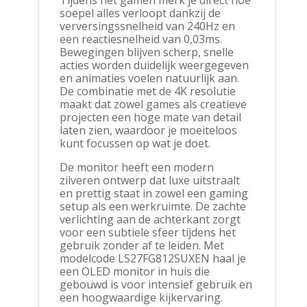
Tijdens het gamen merk je direct hoe
soepel alles verloopt dankzij de
verversingssnelheid van 240Hz en
een reactiesnelheid van 0,03ms.
Bewegingen blijven scherp, snelle
acties worden duidelijk weergegeven
en animaties voelen natuurlijk aan.
De combinatie met de 4K resolutie
maakt dat zowel games als creatieve
projecten een hoge mate van detail
laten zien, waardoor je moeiteloos
kunt focussen op wat je doet.
De monitor heeft een modern
zilveren ontwerp dat luxe uitstraalt
en prettig staat in zowel een gaming
setup als een werkruimte. De zachte
verlichting aan de achterkant zorgt
voor een subtiele sfeer tijdens het
gebruik zonder af te leiden. Met
modelcode LS27FG812SUXEN haal je
een OLED monitor in huis die
gebouwd is voor intensief gebruik en
een hoogwaardige kijkervaring.