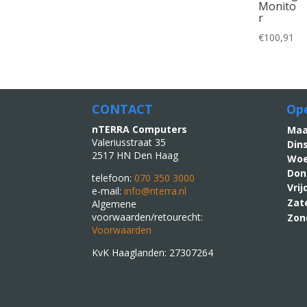
Monito
r
€
100,91
CONTACT
Ope
nTERRA Computers
M
Valeriusstraat 35
Din
2517 HN Den Haag
Woe
Don
telefoon:
070 350 3000
Vri
e-mail:
info@nterra.nl
Zat
Algemene
voorwaarden/retourecht:
Zon
Voorwaarden
KvK Haaglanden: 27307264