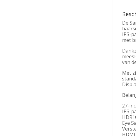
Besch
De Sa
haars
IPS-p
met b
Dankz
meesl
van de
Met zi
stand
Displa
Belan
27-inc
IPS-p
HDR10
Eye S
Verst
HDMI- 