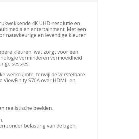
drukwekkende 4K UHD-resolutie en
multimedia en entertainment. Met een
or nauwkeurige en levendige kleuren
epere kleuren, wat zorgt voor een
chnologie verminderen vermoeidheid
ange sessies.
ke werkruimte, terwijl de verstelbare
e ViewFinity S70A over HDMI- en
n realistische beelden.
n.
en zonder belasting van de ogen.