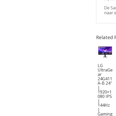
De Sam
naar 
Related 
LG
UltraGe
ar
24G411
A-B 24″
|
1920×1
080 IPS
|
144Hz
|
Gaming