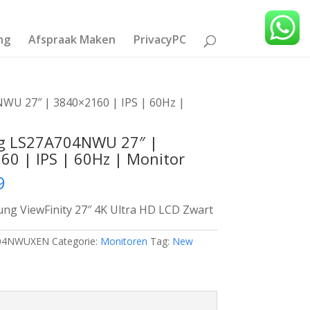
ng
Afspraak Maken
PrivacyPC
U 27″ | 3840×2160 | IPS | 60Hz |
 LS27A704NWU 27″ |
60 | IPS | 60Hz | Monitor
9
g ViewFinity 27″ 4K Ultra HD LCD Zwart
04NWUXEN
Categorie:
Monitoren
Tag:
New