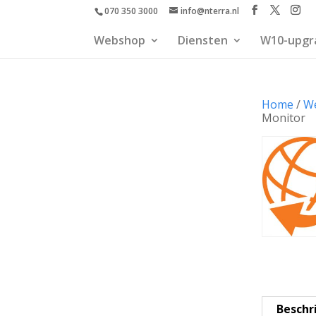
070 350 3000
info@nterra.nl
Webshop
Diensten
W10-upgr
Home
/
W
Monitor
Beschr