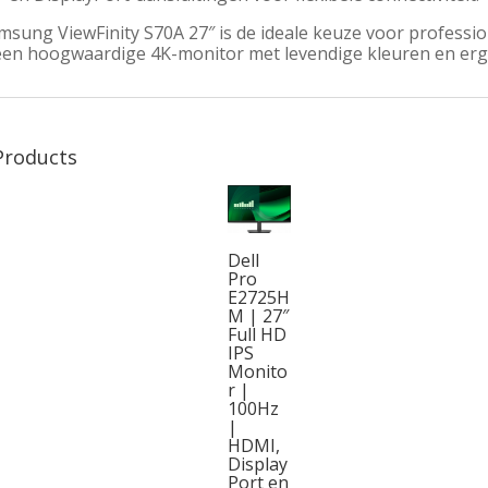
sung ViewFinity S70A 27″ is de ideale keuze voor profession
een hoogwaardige 4K-monitor met levendige kleuren en er
Products
Dell
Pro
E2725H
M | 27″
Full HD
IPS
Monito
r |
100Hz
|
HDMI,
Display
Port en