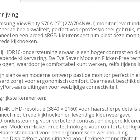
rijving
msung ViewFinity S70A 27″ (27A704NWU) monitor levert in
cherpe beeldkwaliteit, perfect voor professioneel gebruik, 
aneel en een breed sRGB-kleurenspectrum biedt deze monit
rede kijkhoeken.
ij HDR10-ondersteuning ervaar je een hoger contrast en di
epende kijkervaring. De Eye Saver Mode en Flicker-Free te
 ogen, waardoor je comfortabel kunt werken, zelfs tijdens l
jn slanke en moderne ontwerp past de monitor perfect in el
aard zorgt voor ergonomisch comfort. Daarnaast beschikt d
yPort-aansluitingen voor veelzijdige connectiviteit.
grijkste kenmerken:
h 4K UHD-resolutie (3840 × 2160) voor haarscherpe details e
aneel met brede kijkhoeken en levendige kleurweergave.
-ondersteuning voor verbeterd contrast en diepere kleure
aver Mode en Flicker-Free technologie voor comfortabel kijk
elbare standaard voor een ergonomische werkhouding.
en DisplayPort-aansluitingen voor flexibele connectiviteit.