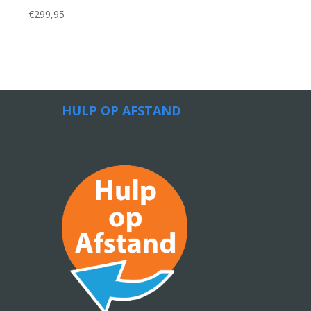
€
299,95
HULP OP AFSTAND