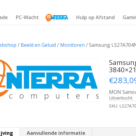
ade
PC-Wacht
Hulp op Afstand
Gami
ebshop
/
Beeld en Geluid
/
Monitoren
/ Samsung LS27A704NW
Samsung
3840×21
€
283,0
MON Samsun
Uitverkocht
SKU:
LS27A7
ijving
Aanvullende informatie