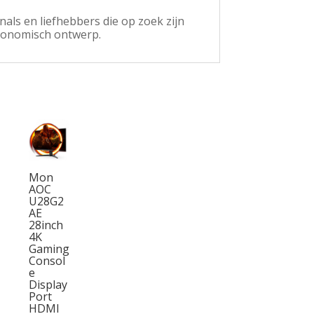
als en liefhebbers die op zoek zijn
gonomisch ontwerp.
Mon
AOC
U28G2
AE
28inch
4K
Gaming
Consol
e
Display
Port
HDMI