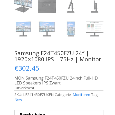
Samsung F24T450FZU 24″ |
1920×1080 IPS | 75Hz | Monitor
€
302,45
MON Samsung F24T450FZU 24inch Full-HD
LED Speakers IPS Zwart
Uitverkocht
SKU:
LF24T450FZUXEN
Categorie:
Monitoren
Tag:
New
Beschrijving