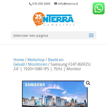
070 350 3000
info@nterra.nl
Selecteer een pagina
Home
/
Webshop
/
Beeld en
Geluid
/
Monitoren
/ Samsung F24T450FZU
24″ | 1920×1080 IPS | 75Hz | Monitor