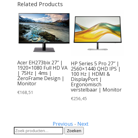
Related Products
8″ |
Acer EH273bix 27″ |
HP Series 5 Pro 27″ |
IPS |
1920×1080 Full HD VA
2560×1440 QHD IPS |
B |
| 75Hz | 4ms |
100 Hz | HDMI &
 Power
ZeroFrame Design |
DisplayPort |
 Pop-up
Monitor
Ergonomisch
eo
verstelbaar | Monitor
rofoon
€
168,51
€
256,45
Previous
-
Next
Zoeken
Zoeken
naar: