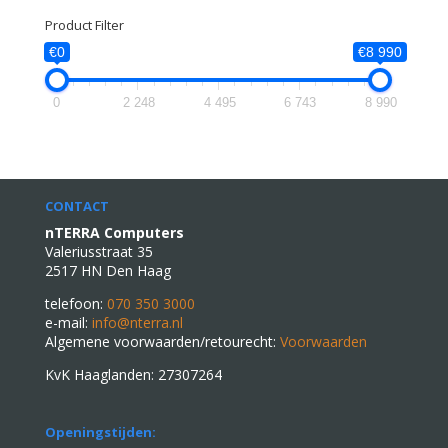
Product Filter
€0
€8 990
0
2 248
4 495
6 743
8 990
CONTACT
nTERRA Computers
Valeriusstraat 35
2517 HN Den Haag
telefoon:
070 350 3000
e-mail:
info@nterra.nl
Algemene voorwaarden/retourecht:
Voorwaarden
KvK Haaglanden: 27307264
Openingstijden: