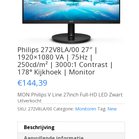
Philips 272V8LA/00 27″ |
1920×1080 VA | 75Hz |
250cd/m² | 3000:1 Contrast |
178° Kijkhoek | Monitor
€
144,39
MON Philips V Line 27inch Full-HD LED Zwart
Uitverkocht
SKU:
272V8LA/00
Categorie:
Monitoren
Tag:
New
Beschrijving
Aanvullende informatie