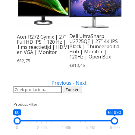
Dell UltraSharp
Acer R272 Gymix | 27”
U2725QE | 27″ 4K IPS
Full HD IPS | 120 Hz |
Samsu
Black | Thunderbolt 4
1 ms reactietijd | HDMI
Monit
Hub | Monitor |
en VGA | Monitor
Full 
120Hz | Open Box
5ms |
€
82,75
€
813,46
€
90,05
Previous
-
Next
Zoeken
Zoeken
naar:
Product Filter
€0
€8 990
0
2 248
4 495
6 743
8 990