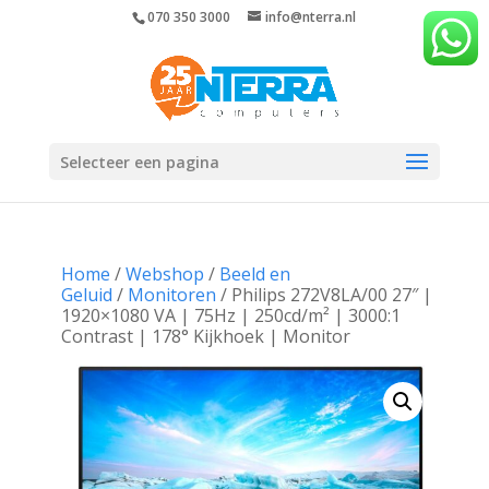
070 350 3000
info@nterra.nl
Selecteer een pagina
Home
/
Webshop
/
Beeld en
Geluid
/
Monitoren
/ Philips 272V8LA/00 27″ |
1920×1080 VA | 75Hz | 250cd/m² | 3000:1
Contrast | 178° Kijkhoek | Monitor