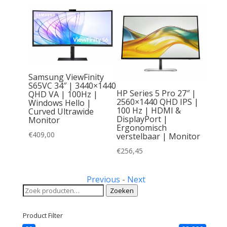
Samsung ViewFinity
S65VC 34″ | 3440×1440
HP Series 5 Pro 27″ |
QHD VA | 100Hz |
2560×1440 QHD IPS |
Windows Hello |
2PMG |
100 Hz | HDMI &
Curved Ultrawide
DisplayPort |
Monitor
z |
Ergonomisch
| Zwart
€
409,00
verstelbaar | Monitor
€
256,45
Previous
-
Next
Zoeken
Zoeken
naar:
Product Filter