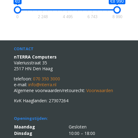
€0
€8 990
0
2 248
4 495
6 743
8 990
CONTACT
nTERRA Computers
Valeriusstraat 35
2517 HN Den Haag
telefoon:
070 350 3000
e-mail:
info@nterra.nl
Algemene voorwaarden/retourecht:
Voorwaarden
KvK Haaglanden: 27307264
Openingstijden:
Maandag
Gesloten
Dinsdag
10:00 – 18:00