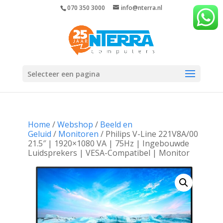
070 350 3000
info@nterra.nl
Selecteer een pagina
Home
/
Webshop
/
Beeld en
Geluid
/
Monitoren
/ Philips V-Line 221V8A/00
21.5″ | 1920×1080 VA | 75Hz | Ingebouwde
Luidsprekers | VESA-Compatibel | Monitor