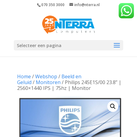
070 350 3000
info@nterra.nl
Selecteer een pagina
Home
/
Webshop
/
Beeld en
Geluid
/
Monitoren
/ Philips 245E1S/00 23.8” |
2560×1440 IPS | 75hz | Monitor