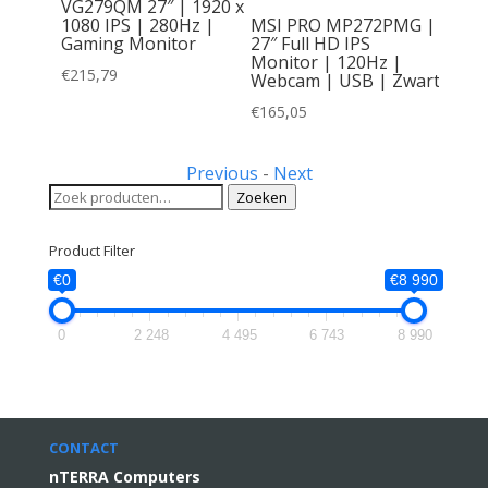
 | 27”
VG279QM 27″ | 1920 x
20 Hz |
1080 IPS | 280Hz |
MSI PRO MP272PMG |
d | HDMI
Gaming Monitor
27″ Full HD IPS
or
Monitor | 120Hz |
€
215,79
Webcam | USB | Zwart
€
165,05
Previous
-
Next
Zoeken
Zoeken
naar:
Product Filter
€0
€8 990
0
2 248
4 495
6 743
8 990
CONTACT
nTERRA Computers