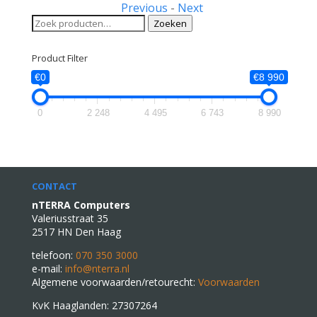
Previous
-
Next
Zoeken
Zoeken
naar:
Product Filter
€0
€8 990
0
2 248
4 495
6 743
8 990
CONTACT
nTERRA Computers
Valeriusstraat 35
2517 HN Den Haag
telefoon:
070 350 3000
e-mail:
info@nterra.nl
Algemene voorwaarden/retourecht:
Voorwaarden
KvK Haaglanden: 27307264