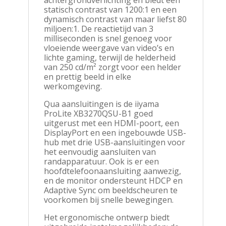
achtergrondverlichting en biedt een
statisch contrast van 1200:1 en een
dynamisch contrast van maar liefst 80
miljoen:1. De reactietijd van 3
milliseconden is snel genoeg voor
vloeiende weergave van video’s en
lichte gaming, terwijl de helderheid
van 250 cd/m² zorgt voor een helder
en prettig beeld in elke
werkomgeving.
Qua aansluitingen is de iiyama
ProLite XB3270QSU-B1 goed
uitgerust met een HDMI-poort, een
DisplayPort en een ingebouwde USB-
hub met drie USB-aansluitingen voor
het eenvoudig aansluiten van
randapparatuur. Ook is er een
hoofdtelefoonaansluiting aanwezig,
en de monitor ondersteunt HDCP en
Adaptive Sync om beeldscheuren te
voorkomen bij snelle bewegingen.
Het ergonomische ontwerp biedt