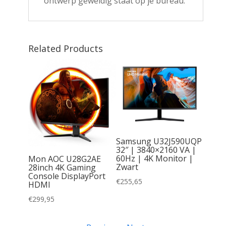
ontwerp geweldig staat op je bureau.
Related Products
 34″
80) IPS
Samsung U32J590UQP
wide
32″ | 3840×2160 VA |
t
60Hz | 4K Monitor |
Mon AOC U28G2AE
Zwart
28inch 4K Gaming
Console DisplayPort
€
255,65
HDMI
€
299,95