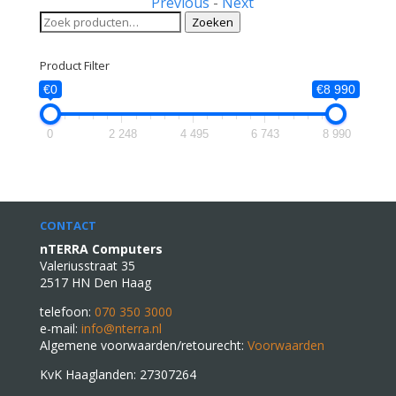
Previous
-
Next
Zoeken
Zoeken
naar:
Product Filter
€0
€8 990
0
2 248
4 495
6 743
8 990
CONTACT
nTERRA Computers
Valeriusstraat 35
2517 HN Den Haag
telefoon:
070 350 3000
e-mail:
info@nterra.nl
Algemene voorwaarden/retourecht:
Voorwaarden
KvK Haaglanden: 27307264