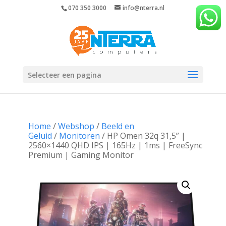
070 350 3000
info@nterra.nl
Selecteer een pagina
Home
/
Webshop
/
Beeld en
Geluid
/
Monitoren
/ HP Omen 32q 31,5” |
2560×1440 QHD IPS | 165Hz | 1ms | FreeSync
Premium | Gaming Monitor