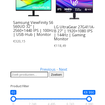
Samsung ViewFinity S6
 24″ |
S60UD 32″ |
LG UltraGear 27G411A-
GA IPS
2560×1440 IPS | 100Hz
B 27″ | 1920×1080 IPS
I &
| USB-Hub | Monitor
| 144Hz | Gaming
Monitor
€
320,15
ti-
€
118,49
Previous
-
Next
Zoeken
Zoeken
naar:
Product Filter
€0
€8 990
0
2 248
4 495
6 743
8 990