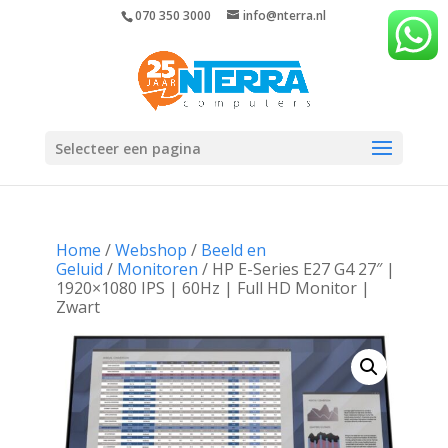
070 350 3000
info@nterra.nl
Selecteer een pagina
Home
/
Webshop
/
Beeld en
Geluid
/
Monitoren
/ HP E-Series E27 G4 27″ |
1920×1080 IPS | 60Hz | Full HD Monitor |
Zwart