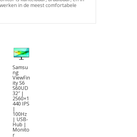
n werken in de meest comfortabele
Samsu
ng
ViewFin
ity S6
S60UD
32″ |
2560×1
440 IPS
|
100Hz
| USB-
Hub |
Monito
r