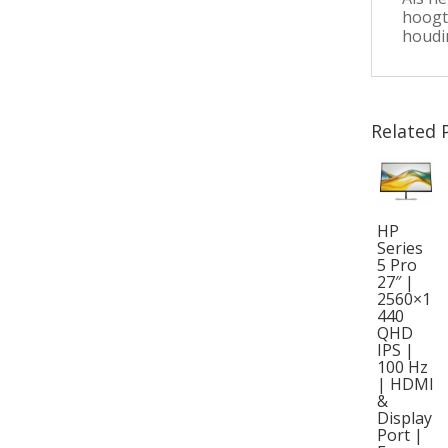
hoogt
houdi
Related 
HP
Series
5 Pro
27″ |
2560×1
440
QHD
IPS |
100 Hz
| HDMI
&
Display
Port |