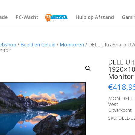
ade
PC-Wacht
Hulp op Afstand
Gami
ebshop
/
Beeld en Geluid
/
Monitoren
/ DELL UltraSharp U2
nitor
DELL Ul
1920×10
Monitor
€
418,9
MON DELL U
Vest
Uitverkocht
SKU:
DELL-U