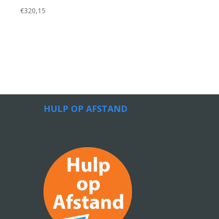
€
320,15
HULP OP AFSTAND