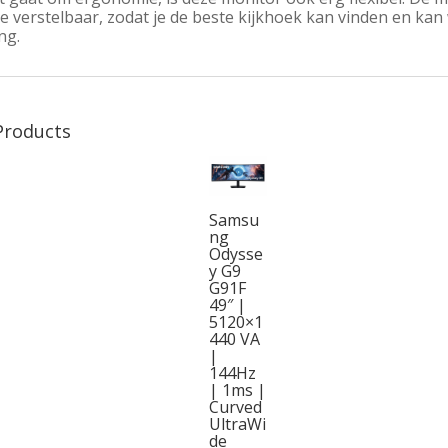
e verstelbaar, zodat je de beste kijkhoek kan vinden en ka
ng.
Products
Samsu
ng
Odysse
y G9
G91F
49″ |
5120×1
440 VA
|
144Hz
| 1ms |
Curved
UltraWi
de