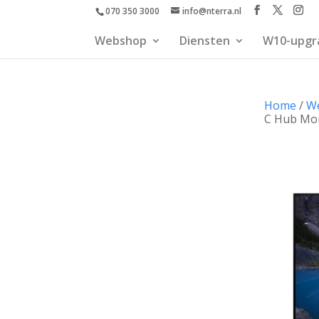
070 350 3000
info@nterra.nl
Webshop
Diensten
W10-upgr
Home
/
W
C Hub Mo