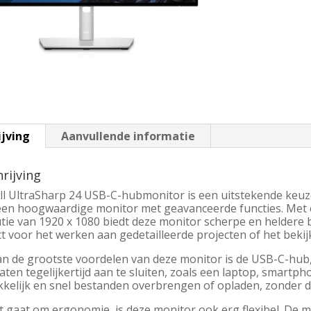
ijving
Aanvullende informatie
rijving
ll UltraSharp 24 USB-C-hubmonitor is een uitstekende keuze
een hoogwaardige monitor met geavanceerde functies. Met 
utie van 1920 x 1080 biedt deze monitor scherpe en heldere 
t voor het werken aan gedetailleerde projecten of het beki
an de grootste voordelen van deze monitor is de USB-C-hub
ten tegelijkertijd aan te sluiten, zoals een laptop, smartph
kelijk en snel bestanden overbrengen of opladen, zonder da
t gaat om ergonomie, is deze monitor ook erg flexibel. De mo