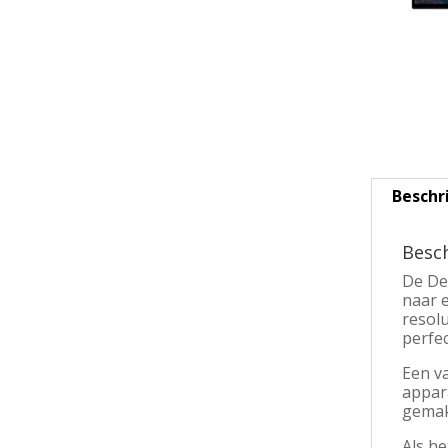
Beschr
Besch
De De
naar 
resol
perfec
Een v
appara
gemak
Als he