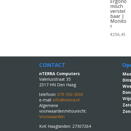
Ergono
misch
verstel
baar |
Monito
r
€
256,45
CONTACT
Ope
nTERRA Computers
M
Valeriusstraat 35
Din
2517 HN Den Haag
Woe
Don
telefoon:
070 350 3000
Vri
e-mail:
info@nterra.nl
Zat
Algemene
voorwaarden/retourecht:
Zon
Voorwaarden
KvK Haaglanden: 27307264