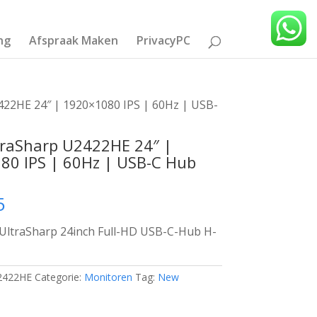
ng
Afspraak Maken
PrivacyPC
422HE 24″ | 1920×1080 IPS | 60Hz | USB-
traSharp U2422HE 24″ |
80 IPS | 60Hz | USB-C Hub
5
ltraSharp 24inch Full-HD USB-C-Hub H-
2422HE
Categorie:
Monitoren
Tag:
New