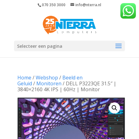
070 350 3000
info@nterra.nl
Selecteer een pagina
Home
/
Webshop
/
Beeld en
Geluid
/
Monitoren
/ DELL P3223QE 31.5″ |
3840×2160 4K IPS | 60Hz | Monitor