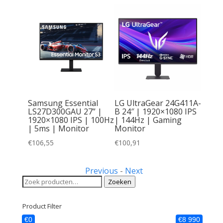
4K IPS
Samsung Essential
LG UltraGear 24G411A-
bolt 4
LS27D300GAU 27” |
B 24″ | 1920×1080 IPS
|
1920×1080 IPS | 100Hz
| 144Hz | Gaming
Box
| 5ms | Monitor
Monitor
€
106,55
€
100,91
Previous
-
Next
Zoeken
Zoeken
naar:
Product Filter
€0
€8 990