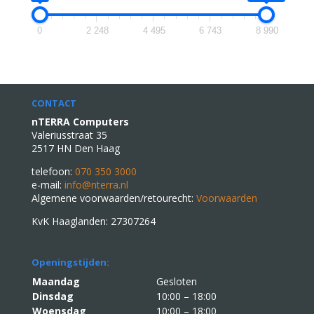
0
2 248
4 495
6 743
8 990
CONTACT
nTERRA Computers
Valeriusstraat 35
2517 HN Den Haag
telefoon:
070 350 3000
e-mail:
info@nterra.nl
Algemene voorwaarden/retourecht:
Voorwaarden
KvK Haaglanden: 27307264
Openingstijden:
Maandag
Gesloten
Dinsdag
10:00 – 18:00
Woensdag
10:00 – 18:00