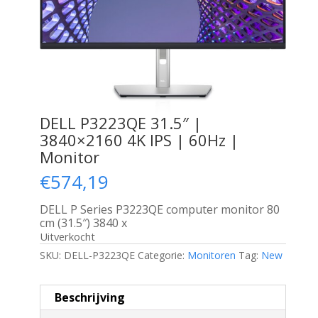
DELL P3223QE 31.5″ |
3840×2160 4K IPS | 60Hz |
Monitor
€
574,19
DELL P Series P3223QE computer monitor 80
cm (31.5″) 3840 x
Uitverkocht
SKU:
DELL-P3223QE
Categorie:
Monitoren
Tag:
New
Beschrijving