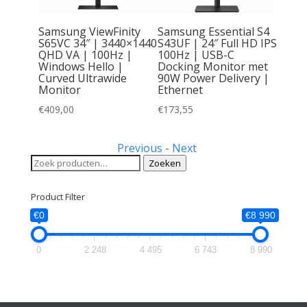
Samsung ViewFinity
Samsung Essential S4
S65VC 34″ | 3440×1440
S43UF | 24″ Full HD IPS
o 527pu
QHD VA | 100Hz |
100Hz | USB-C
| 100Hz
Windows Hello |
Docking Monitor met
Curved Ultrawide
90W Power Delivery |
Monitor
Monitor
Ethernet
€
409,00
€
173,55
Previous
-
Next
Zoeken
Zoeken
naar:
Product Filter
€0
€8 990
0
2 248
4 495
6 743
8 990