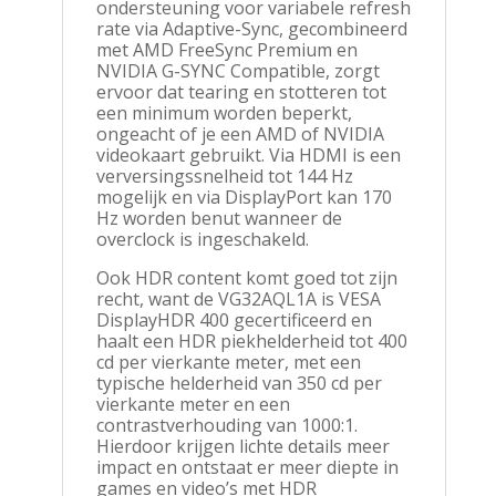
ondersteuning voor variabele refresh
rate via Adaptive-Sync, gecombineerd
met AMD FreeSync Premium en
NVIDIA G-SYNC Compatible, zorgt
ervoor dat tearing en stotteren tot
een minimum worden beperkt,
ongeacht of je een AMD of NVIDIA
videokaart gebruikt. Via HDMI is een
verversingssnelheid tot 144 Hz
mogelijk en via DisplayPort kan 170
Hz worden benut wanneer de
overclock is ingeschakeld.
Ook HDR content komt goed tot zijn
recht, want de VG32AQL1A is VESA
DisplayHDR 400 gecertificeerd en
haalt een HDR piekhelderheid tot 400
cd per vierkante meter, met een
typische helderheid van 350 cd per
vierkante meter en een
contrastverhouding van 1000:1.
Hierdoor krijgen lichte details meer
impact en ontstaat er meer diepte in
games en video’s met HDR