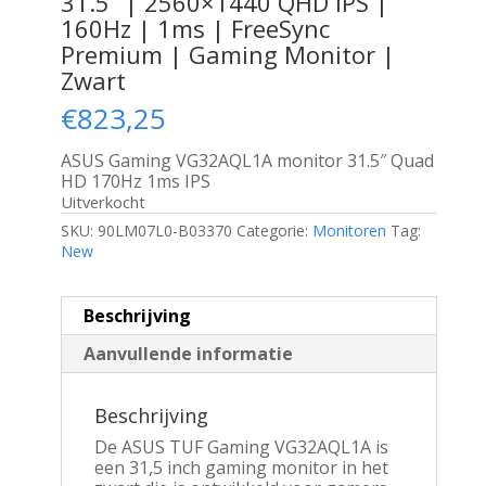
31.5” | 2560×1440 QHD IPS |
160Hz | 1ms | FreeSync
Premium | Gaming Monitor |
Zwart
€
823,25
ASUS Gaming VG32AQL1A monitor 31.5″ Quad
HD 170Hz 1ms IPS
Uitverkocht
SKU:
90LM07L0-B03370
Categorie:
Monitoren
Tag:
New
Beschrijving
Aanvullende informatie
Beschrijving
De ASUS TUF Gaming VG32AQL1A is
een 31,5 inch gaming monitor in het