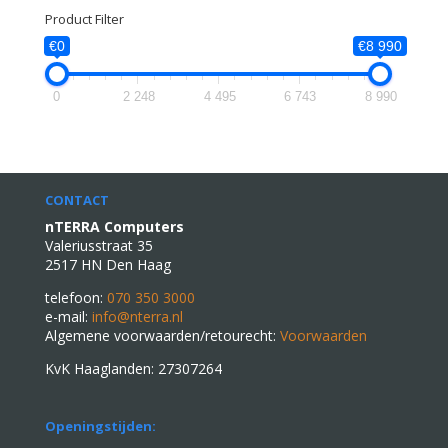
Product Filter
€0
€8 990
0
2 248
4 495
6 743
8 990
CONTACT
nTERRA Computers
Valeriusstraat 35
2517 HN Den Haag
telefoon:
070 350 3000
e-mail:
info@nterra.nl
Algemene voorwaarden/retourecht:
Voorwaarden
KvK Haaglanden: 27307264
Openingstijden: