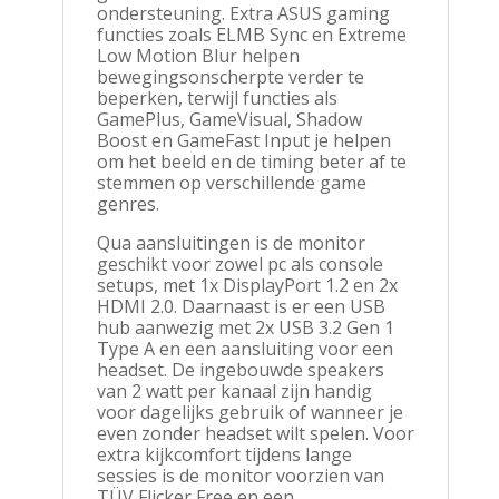
ondersteuning. Extra ASUS gaming
functies zoals ELMB Sync en Extreme
Low Motion Blur helpen
bewegingsonscherpte verder te
beperken, terwijl functies als
GamePlus, GameVisual, Shadow
Boost en GameFast Input je helpen
om het beeld en de timing beter af te
stemmen op verschillende game
genres.
Qua aansluitingen is de monitor
geschikt voor zowel pc als console
setups, met 1x DisplayPort 1.2 en 2x
HDMI 2.0. Daarnaast is er een USB
hub aanwezig met 2x USB 3.2 Gen 1
Type A en een aansluiting voor een
headset. De ingebouwde speakers
van 2 watt per kanaal zijn handig
voor dagelijks gebruik of wanneer je
even zonder headset wilt spelen. Voor
extra kijkcomfort tijdens lange
sessies is de monitor voorzien van
TÜV Flicker Free en een