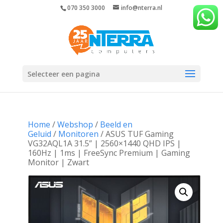
070 350 3000
info@nterra.nl
Selecteer een pagina
Home
/
Webshop
/
Beeld en
Geluid
/
Monitoren
/ ASUS TUF Gaming
VG32AQL1A 31.5” | 2560×1440 QHD IPS |
160Hz | 1ms | FreeSync Premium | Gaming
Monitor | Zwart