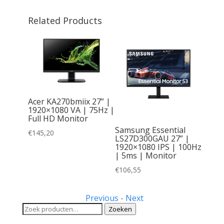
Related Products
 34″
Acer KA270bmiix 27” |
80) IPS
1920×1080 VA | 75Hz |
wide
Full HD Monitor
t
Samsung Essential
€
145,20
LS27D300GAU 27” |
1920×1080 IPS | 100Hz
| 5ms | Monitor
€
106,55
Previous
-
Next
Zoeken
Zoeken
naar: