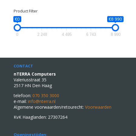
naar:
Product Filter
€0
€8 990
0
2 248
4 495
6 743
8 990
CONTACT
nTERRA Computers
Valeriusstraat 35
2517 HN Den Haag
telefoon:
070 350 3000
e-mail:
info@nterra.nl
Algemene voorwaarden/retourecht:
Voorwaarden
KvK Haaglanden: 27307264
Openingstijden: