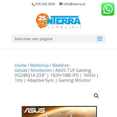
070 350 3000
info@nterra.nl
Selecteer een pagina
Home
/
Webshop
/
Beeld en
Geluid
/
Monitoren
/ ASUS TUF Gaming
VG249Q1A 23.8” | 1920×1080 IPS | 165Hz |
1ms | Adaptive Sync | Gaming Monitor