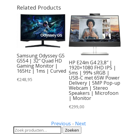
Related Products
Samsung Odyssey G5
G554 | 32″ Quad HD
HP E24m G4 23,8″ |
Gaming Monitor |
1920×1080 FHD IPS |
165Hz | 1ms | Curved
5ms | 99% sRGB |
0 | 27″
USB-C met 65W Power
HD IPS |
€
248,95
Delivery | 5MP Pop-up
 HDMI
Webcam | Stereo
r-Free |
Speakers | Microfoon
r
| Monitor
€
299,00
Previous
-
Next
Zoeken
Zoeken