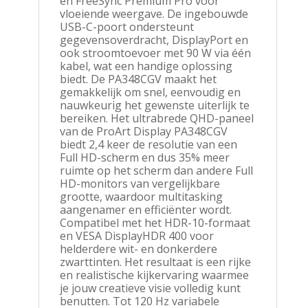
en FreeSync Premium Pro voor
vloeiende weergave. De ingebouwde
USB-C-poort ondersteunt
gegevensoverdracht, DisplayPort en
ook stroomtoevoer met 90 W via één
kabel, wat een handige oplossing
biedt. De PA348CGV maakt het
gemakkelijk om snel, eenvoudig en
nauwkeurig het gewenste uiterlijk te
bereiken. Het ultrabrede QHD-paneel
van de ProArt Display PA348CGV
biedt 2,4 keer de resolutie van een
Full HD-scherm en dus 35% meer
ruimte op het scherm dan andere Full
HD-monitors van vergelijkbare
grootte, waardoor multitasking
aangenamer en efficiënter wordt.
Compatibel met het HDR-10-formaat
en VESA DisplayHDR 400 voor
helderdere wit- en donkerdere
zwarttinten. Het resultaat is een rijke
en realistische kijkervaring waarmee
je jouw creatieve visie volledig kunt
benutten. Tot 120 Hz variabele