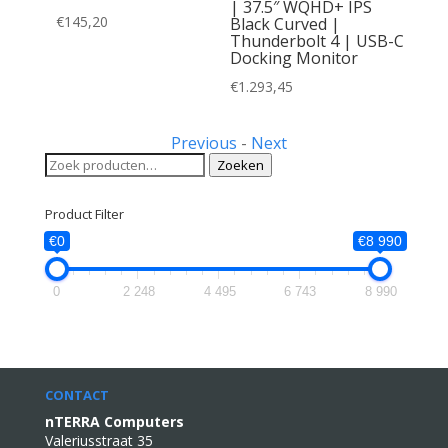
| 37.5″ WQHD+ IPS
20 Hz |
€
145,20
Black Curved |
d | HDMI
Thunderbolt 4 | USB-C
or
Docking Monitor
€
1.293,45
Previous
-
Next
Zoeken
Zoeken
naar:
Product Filter
€0
€8 990
0
2 248
4 495
6 743
8 990
CONTACT
nTERRA Computers
Valeriusstraat 35