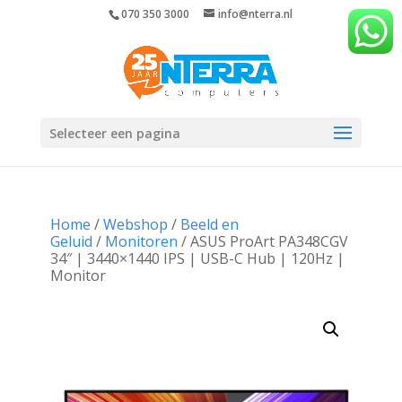
070 350 3000
info@nterra.nl
Selecteer een pagina
Home
/
Webshop
/
Beeld en
Geluid
/
Monitoren
/ ASUS ProArt PA348CGV
34″ | 3440×1440 IPS | USB-C Hub | 120Hz |
Monitor