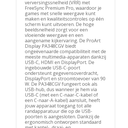
verversingssnelheid (VRR) met
FreeSync Premium Pro, waardoor je
games met snelle weergave kunt
maken en kwaliteitscontroles op één
scherm kunt uitvoeren. De hoge
beeldsnelheid zorgt voor een
vloeiende weergave en een
aangename kijkervaring. De ProArt
Display PA348CGV biedt
ongeëvenaarde compatibiliteit met de
meeste multimedia-apparaten dankzij
USB-C, HDMI en DisplayPort. De
ingebouwde USB-C-poort
ondersteunt gegevensoverdracht,
DisplayPort en stroomtoevoer van 90
W. De PA348CGV fungeert ook als
USB-hub, dus wanneer je hem via
USB-C (met een C-naar-C-kabel of
een C-naar-A-kabel) aansluit, heeft
jouw apparaat toegang tot alle
randapparatuur die op de USB-
poorten is aangesloten. Dankzij de
ergonomisch ontworpen standaard
met kantel-, draai- en