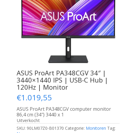
ASUS ProArt PA348CGV 34″ |
3440×1440 IPS | USB-C Hub |
120Hz | Monitor
€
1.019,55
ASUS ProArt PA348CGV computer monitor
86,4 cm (34″) 3440 x 1
Uitverkocht
SKU:
90LM07Z0-B01370
Categorie:
Monitoren
Tag: