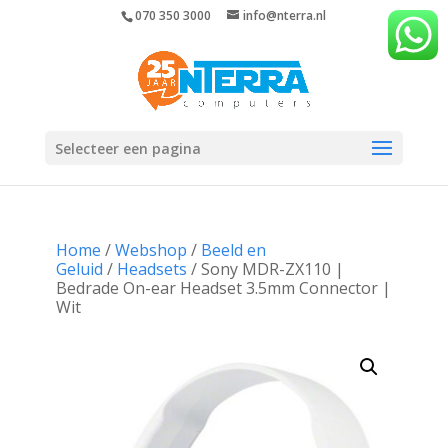
070 350 3000
info@nterra.nl
Selecteer een pagina
Home
/
Webshop
/
Beeld en
Geluid
/
Headsets
/ Sony MDR-ZX110 |
Bedrade On-ear Headset 3.5mm Connector |
Wit