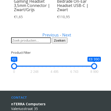
r-ear
Gaming Headset
Bedrade On-Ear
t |
3,5mm Connector |
Headset USB-C |
B-A
Zwart/Grijs
Zwart
ilac
€
1,65
€
110,95
Previous
-
Next
Zoeken
Zoeken
naar:
Product Filter
€0
€8 990
0
2 248
4 495
6 743
8 990
CONTACT
nTERRA Computers
Valeriusstraat 35