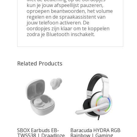
kun je jouw afspeellijst pauzeren,
oproepen beantwoorden, het volume
regelen en de spraakassistent van
jouw telefoon activeren. De
oordopjes zijn klaar om te koppelen
zodra je Bluetooth inschakelt.
Related Products
tty V2
SBOX Earbuds EB-
Baracuda HYDRA RGB
On-Ear
TWS538 | Draadloze
Rainbow | Gaming