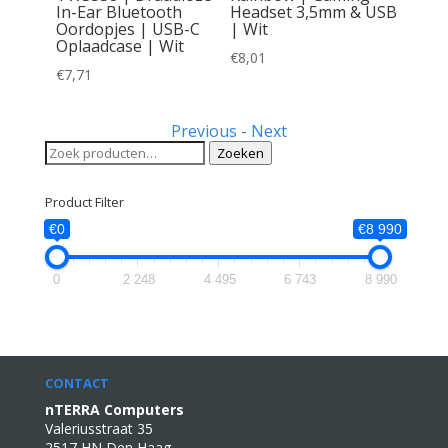
adset |
In-Ear Bluetooth
Headset 3,5mm & USB
Oordopjes | USB-C
| Wit
Oplaadcase | Wit
€
8,01
€
7,71
Previous
-
Next
Zoeken
Zoeken
naar:
Product Filter
€0
€8 990
0
2 248
4 495
6 743
8 990
CONTACT
nTERRA Computers
Valeriusstraat 35
2517 HN Den Haag