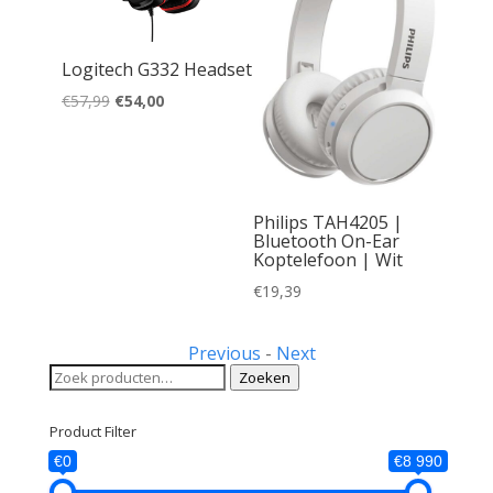
Logitech G332 Headset
Oorspronkelijke
Huidige
€
57,99
€
54,00
prijs
prijs
was:
is:
L RGB |
€57,99.
€54,00.
 en
Philips TAH4205 |
Bluetooth On-Ear
Koptelefoon | Wit
€
19,39
Previous
-
Next
Zoeken
Zoeken
naar:
Product Filter
€0
€8 990