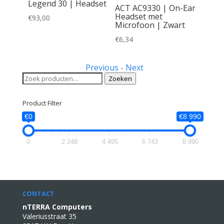
Legend 30 | Headset
On-Ear
ACT AC9330 | On-Ear
Headset met
€
93,00
Zwart
Microfoon | Zwart
€
6,34
Previous
-
Next
Zoeken
Zoeken
naar:
Product Filter
€0
€8 990
0
2 248
4 495
6 743
8 990
CONTACT
nTERRA Computers
Valeriusstraat 35