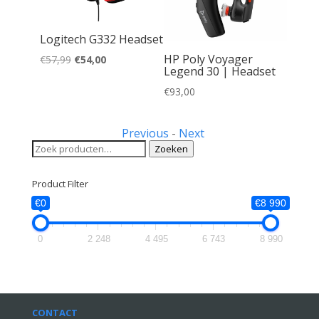
1000 |
Logitech G332 Headset
es USB-
HP Poly Voyager
Oorspronkelijke
Huidige
Zwart |
€
57,99
€
54,00
Legend 30 | Headset
prijs
prijs
€
93,00
was:
is:
€57,99.
€54,00.
Previous
-
Next
Zoeken
Zoeken
naar:
Product Filter
€0
€8 990
0
2 248
4 495
6 743
8 990
CONTACT