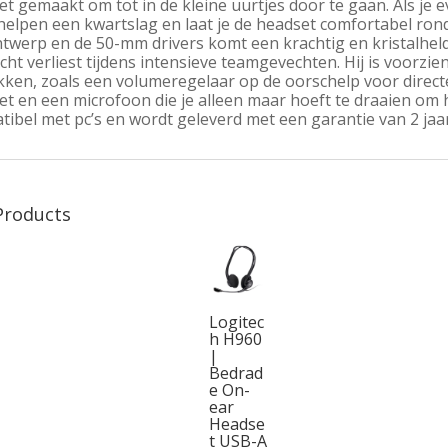
t gemaakt om tot in de kleine uurtjes door te gaan. Als je ev
elpen een kwartslag en laat je de headset comfortabel rond 
ntwerp en de 50-mm drivers komt een krachtig en kristalhel
ht verliest tijdens intensieve teamgevechten. Hij is voorzi
ken, zoals een volumeregelaar op de oorschelp voor direct
t en een microfoon die je alleen maar hoeft te draaien om het
ibel met pc’s en wordt geleverd met een garantie van 2 jaa
Products
Logitec
h H960
|
Bedrad
e On-
ear
Headse
t USB-A