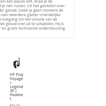
en een pauze wilt, draai je de
je nek rusten. Uit het gesloten over-
der geluid, zodat je geen moment de
en van meerdere gamer-vriendelijke
e toegang tot het volume van de
 geluid snel uit te schakelen. Hij is
r en gratis technische ondersteuning.
HP Poly
Voyage
r
Legend
30 |
Headse
t
€
93,00