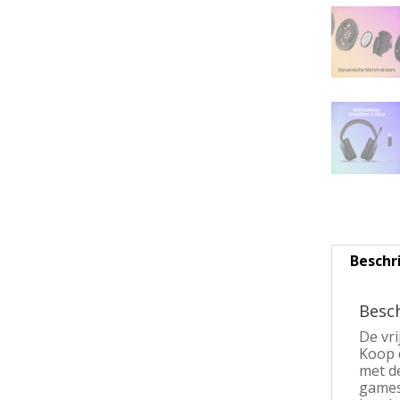
Beschr
Besch
De vri
Koop 
met d
games