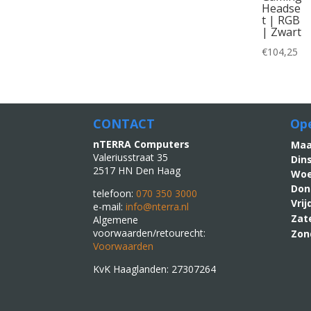
Headse
t | RGB
| Zwart
€
104,25
CONTACT
Ope
nTERRA Computers
M
Valeriusstraat 35
Din
2517 HN Den Haag
Woe
Don
telefoon:
070 350 3000
Vri
e-mail:
info@nterra.nl
Zat
Algemene
voorwaarden/retourecht:
Zon
Voorwaarden
KvK Haaglanden: 27307264