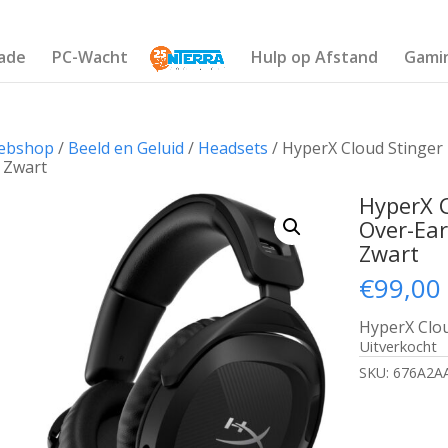
ade
PC-Wacht
Hulp op Afstand
Gami
ebshop
/
Beeld en Geluid
/
Headsets
/ HyperX Cloud Stinger
| Zwart
HyperX C
Over-Ear
Zwart
€
99,00
HyperX Clou
Uitverkocht
SKU:
676A2A