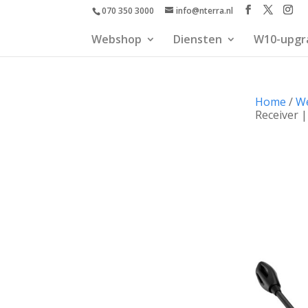
070 350 3000
info@nterra.nl
Webshop
Diensten
W10-upgr
Home
/
W
Receiver 