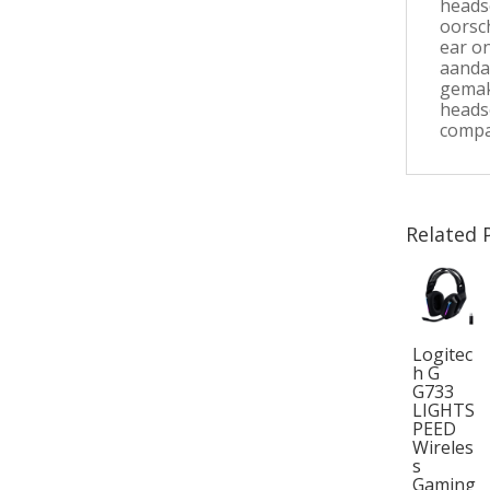
headse
oorsch
ear o
aandac
gemak
headse
compat
Related 
Logitec
h G
G733
LIGHTS
PEED
Wireles
s
Gaming