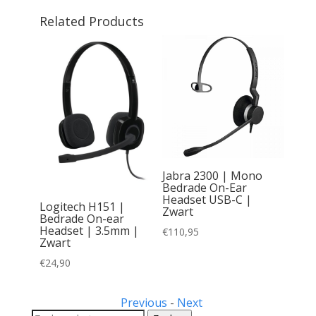
Related Products
A RGB
Jabra 2300 | Mono
ing
Bedrade On-Ear
 & USB
Headset USB-C |
Logitech H151 |
Zwart
Bedrade On-ear
Headset | 3.5mm |
€
110,95
Zwart
€
24,90
Previous
-
Next
Zoeken