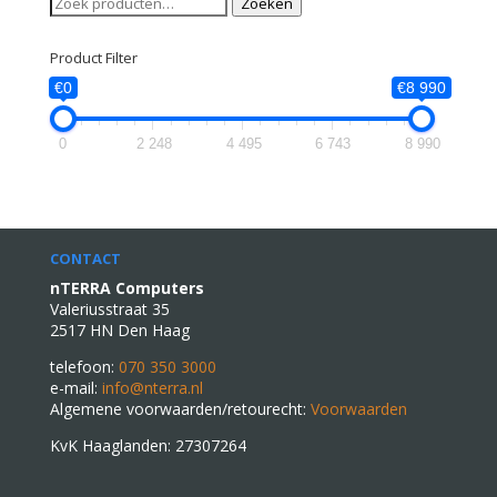
Zoeken
naar:
Product Filter
€0
€8 990
0
2 248
4 495
6 743
8 990
CONTACT
nTERRA Computers
Valeriusstraat 35
2517 HN Den Haag
telefoon:
070 350 3000
e-mail:
info@nterra.nl
Algemene voorwaarden/retourecht:
Voorwaarden
KvK Haaglanden: 27307264