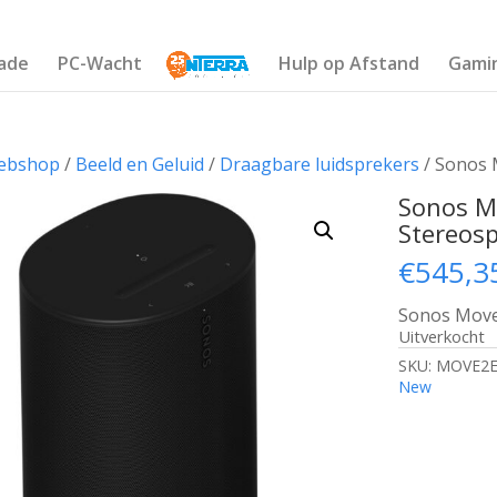
ade
PC-Wacht
Hulp op Afstand
Gami
ebshop
/
Beeld en Geluid
/
Draagbare luidsprekers
/ Sonos 
Sonos M
Stereosp
€
545,3
Sonos Move
Uitverkocht
SKU:
MOVE2
New