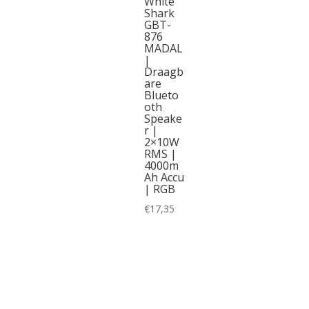
White
Shark
GBT-
876
MADAL
|
Draagb
are
Blueto
oth
Speake
r |
2×10W
RMS |
4000m
Ah Accu
| RGB
€
17,35