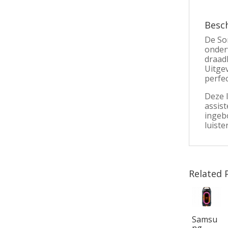
Besch
De Son
onder
draadl
Uitgev
perfec
Deze 
assis
ingebo
luiste
Related 
Samsu
ng