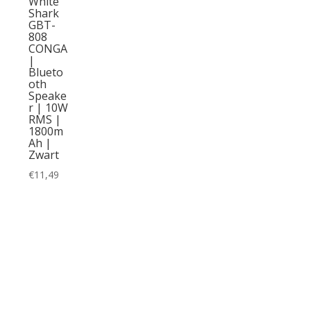
White
Shark
GBT-
808
CONGA
|
Blueto
oth
Speake
r | 10W
RMS |
1800m
Ah |
Zwart
€
11,49