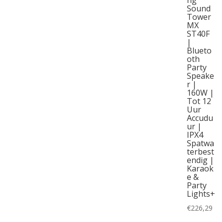
Sound
Tower
MX
ST40F
|
Blueto
oth
Party
Speake
r |
160W |
Tot 12
Uur
Accudu
ur |
IPX4
Spatwa
terbest
endig |
Karaok
e &
Party
Lights+
€
226,29