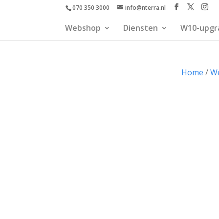
070 350 3000
info@nterra.nl
Webshop
Diensten
W10-upgr
Home
/
W