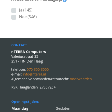
Op voorraad in centraal magazijn
Ja
(145)
Nee
(546)
CONTACT
nTERRA Computers
Valeriusstraat 35
2517 HN Den Haag
telefoon:
070 350 3000
e-mail:
info@nterra.nl
Algemene voorwaarden/retourecht:
Voorwaarden
KvK Haaglanden: 27307264
Openingstijden:
Maandag
Gesloten