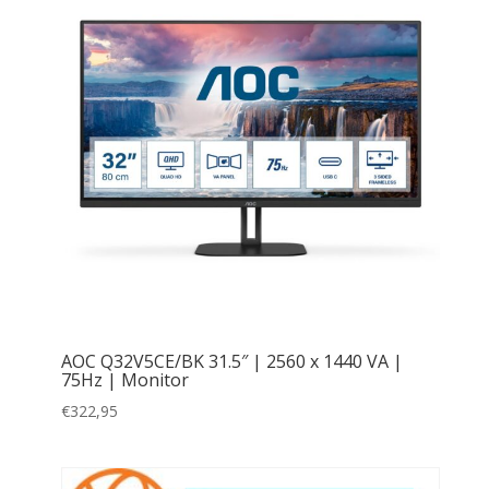
TN
(4)
27
(104)
VA
(74)
28
(3)
AH-IPS
(1)
31.5
(19)
Fast VA
(3)
32
(20)
Op voorraad in centraal magazijn
IPS Black
(3)
34
(22)
Ja
(145)
Nano IPS
(1)
43
(20)
Nee
(546)
OLED
(9)
49
(13)
QD-OLED
(7)
50
(32)
TFT/IPS
(1)
55
(56)
AOC Q32V5CE/BK 31.5″ | 2560 x 1440 VA |
75Hz | Monitor
65
(35)
€
322,95
100
(2)
115
(1)