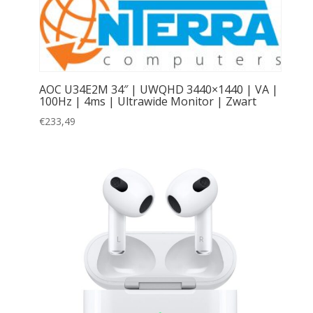
20
(1)
22
(1)
26.5
(2)
AOC U34E2M 34″ | UWQHD 3440×1440 | VA |
29
(3)
100Hz | 4ms | Ultrawide Monitor | Zwart
34.1
(1)
€
233,49
34.14
(2)
37
(1)
37.5
(2)
39.7
(2)
40
(2)
41.5
(1)
42
(2)