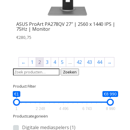
ASUS ProArt PA278QV 27″ | 2560 x 1440 IPS |
75Hz | Monitor
€
280,75
←
1
2
3
4
5
…
42
43
44
→
Zoeken
Zoeken
naar:
Product Filter
€1
€8 990
1
2 248
4 496
6 743
8 990
Productcategorieën
Digitale mediaspelers
(1)