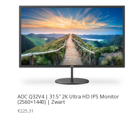
Hisense
(9)
HP
(33)
Product Beeldschermdiagonaal
Lenovo
(4)
14
(1)
LG
(52)
15.6
(5)
Microsoft
(2)
21.5
(7)
MSI
(3)
23
(1)
Philips
(42)
23.6
(2)
Samsung
(83)
23.8
(35)
AOC Q32V4 | 31.5″ 2K Ultra HD IPS Monitor
Sony
(4)
(2560×1440) | Zwart
IPS
(173)
24
(12)
TCL
(46)
€
225,31
LED
(2)
24.1
(1)
Toshiba
(1)
TFT
(1)
24.5
(2)