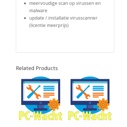
meervoudige scan op virussen en
malware
update / installatie virusscanner
(licentie meerprijs)
Related Products
ng!
grade
teund