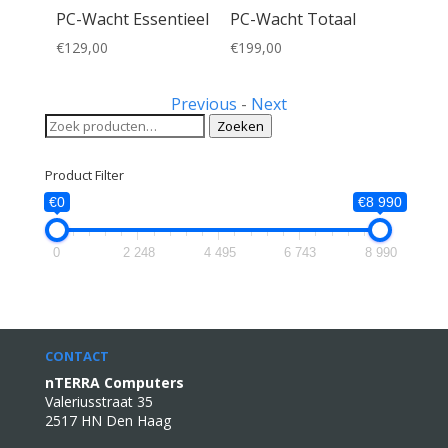
PC-Wacht Essentieel
PC-Wacht Totaal
elijke
uidige
€
129,00
€
199,00
rijs
:
Previous
-
Next
129,00.
Zoeken
Zoeken
naar:
Product Filter
€0
€8 990
0
2 248
4 495
6 743
8 990
CONTACT
nTERRA Computers
Valeriusstraat 35
2517 HN Den Haag